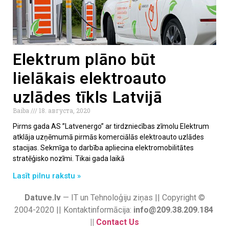
Elektrum plāno būt
lielākais elektroauto
uzlādes tīkls Latvijā
Baiba
18. августа, 2020
Pirms gada AS ”Latvenergo” ar tirdzniecības zīmolu Elektrum
atklāja uzņēmumā pirmās komerciālās elektroauto uzlādes
stacijas. Sekmīga to darbība apliecina elektromobilitātes
stratēģisko nozīmi. Tikai gada laikā
Lasīt pilnu rakstu »
Datuve.lv
— IT un Tehnoloģiju ziņas || Copyright ©
2004-2020 || Kontaktinformācija:
info@209.38.209.184
||
Contact Us