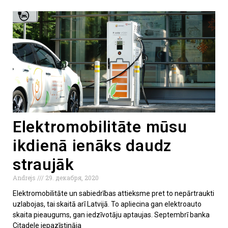
Elektromobilitāte mūsu
ikdienā ienāks daudz
straujāk
Andrejs
29. декабря, 2020
Elektromobilitāte un sabiedrības attieksme pret to nepārtraukti
uzlabojas, tai skaitā arī Latvijā. To apliecina gan elektroauto
skaita pieaugums, gan iedzīvotāju aptaujas. Septembrī banka
Citadele iepazīstināja