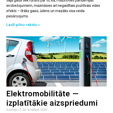
Šajā gadā tiek runāts par to, ka, mazinoties pandēmijas
ierobežojumiem, mazināsies arī negaidītais pozitīvais vides
efekts – tīrāks gaiss, ūdens un mazāks visa veida
piesārņojums.
Lasīt pilnu rakstu »
Elektromobilitāte —
izplatītākie aizspriedumi
Andrejs
26. ноября, 2020