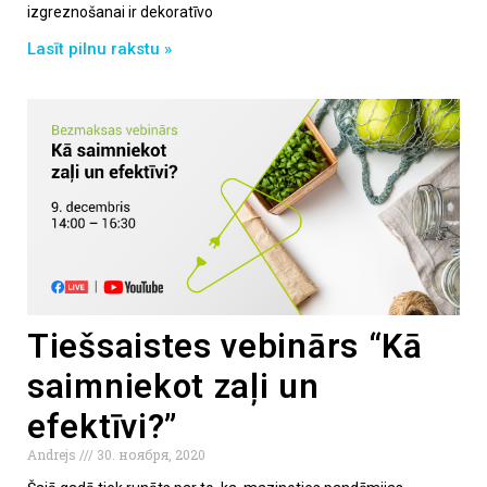
izgreznošanai ir dekoratīvo
Lasīt pilnu rakstu »
Tiešsaistes vebinārs “Kā
saimniekot zaļi un
efektīvi?”
Andrejs
30. ноября, 2020