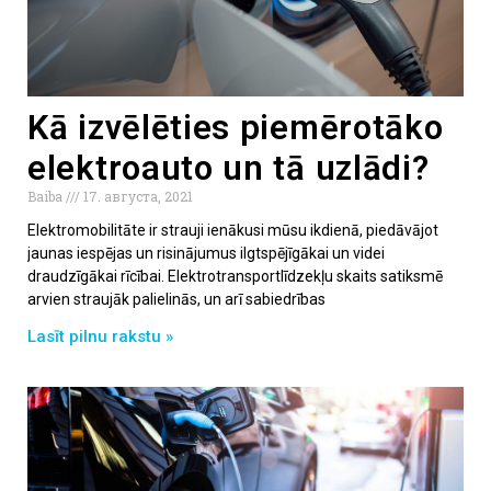
Kā izvēlēties piemērotāko
elektroauto un tā uzlādi?
Baiba
17. августа, 2021
Elektromobilitāte ir strauji ienākusi mūsu ikdienā, piedāvājot
jaunas iespējas un risinājumus ilgtspējīgākai un videi
draudzīgākai rīcībai. Elektrotransportlīdzekļu skaits satiksmē
arvien straujāk palielinās, un arī sabiedrības
Lasīt pilnu rakstu »