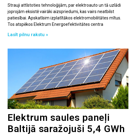
Strauji attīstoties tehnoloģijām, par elektroauto un tā uzlādi
joprojām eksistē vairāki aizspriedumi, kas vairs neatbilst
patiesībai. Apskatīsim izplatītākos elektromobilitātes mītus.
Tos atspēkos Elektrum Energoefektivitātes centra
Lasīt pilnu rakstu »
Elektrum saules paneļi
Baltijā saražojuši 5,4 GWh