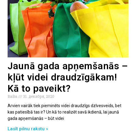
Jaunā gada apņemšanās –
kļūt videi draudzīgākam!
Kā to paveikt?
Baiba
31. декабря, 2020
Arvien vairāk tiek pieminēts videi draudzīgs dzīvesveids, bet
kas patiesībā tas ir? Un kā to realizēt savā ikdienā, lai jaunā
gada apņemšanās – būt videi
Lasīt pilnu rakstu »