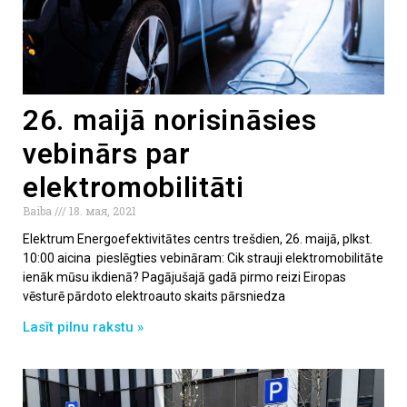
26. maijā norisināsies
vebinārs par
elektromobilitāti
Baiba
18. мая, 2021
Elektrum Energoefektivitātes centrs trešdien, 26. maijā, plkst.
10:00 aicina pieslēgties vebināram: Cik strauji elektromobilitāte
ienāk mūsu ikdienā? Pagājušajā gadā pirmo reizi Eiropas
vēsturē pārdoto elektroauto skaits pārsniedza
Lasīt pilnu rakstu »