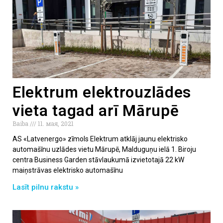
Elektrum elektrouzlādes
vieta tagad arī Mārupē
Baiba
11. мая, 2021
AS «Latvenergo» zīmols Elektrum atklāj jaunu elektrisko
automašīnu uzlādes vietu Mārupē, Malduguņu ielā 1. Biroju
centra Business Garden stāvlaukumā izvietotajā 22 kW
maiņstrāvas elektrisko automašīnu
Lasīt pilnu rakstu »