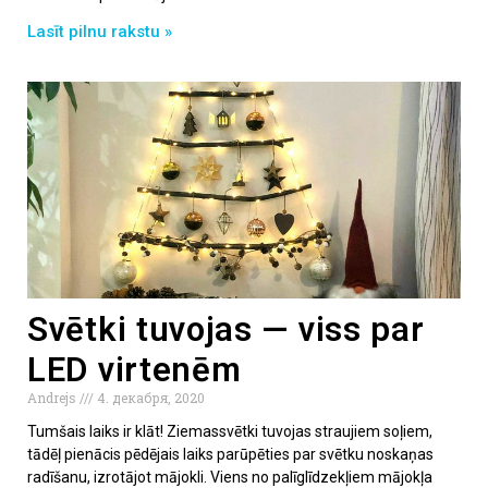
Lasīt pilnu rakstu »
Svētki tuvojas — viss par
LED virtenēm
Andrejs
4. декабря, 2020
Tumšais laiks ir klāt! Ziemassvētki tuvojas straujiem soļiem,
tādēļ pienācis pēdējais laiks parūpēties par svētku noskaņas
radīšanu, izrotājot mājokli. Viens no palīglīdzekļiem mājokļa