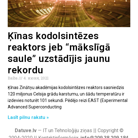
Ķīnas kodolsintēzes
reaktors jeb “mākslīgā
saule” uzstādījis jaunu
rekordu
Baiba
4. июня, 2021
Ķīnas Zinātņu akadēmijas kodolsintēzes reaktors sasniedzis
120 miljonus Celsija grādu karstumu, un šādu temperatūru ir
izdevies noturēt 101 sekundi. Pēdējo reizi EAST (Experimental
Advanced Superconducting
Lasīt pilnu rakstu »
Datuve.lv
— IT un Tehnoloģiju ziņas || Copyright ©
2004-2020 || Kontaktinformācija:
info@209.38.209.184