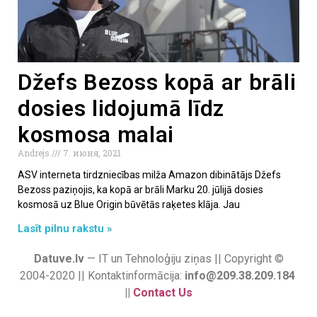
Džefs Bezoss kopā ar brāli
dosies lidojumā līdz
kosmosa malai
Andrejs
7. июня, 2021
ASV interneta tirdzniecības milža Amazon dibinātājs Džefs
Bezoss paziņojis, ka kopā ar brāli Marku 20. jūlijā dosies
kosmosā uz Blue Origin būvētās raķetes klāja. Jau
Lasīt pilnu rakstu »
Datuve.lv
— IT un Tehnoloģiju ziņas || Copyright ©
2004-2020 || Kontaktinformācija:
info@209.38.209.184
||
Contact Us