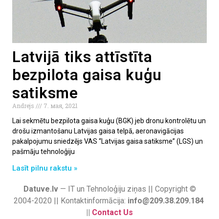
Latvijā tiks attīstīta
bezpilota gaisa kuģu
satiksme
Andrejs
7. мая, 2021
Lai sekmētu bezpilota gaisa kuģu (BGK) jeb dronu kontrolētu un
drošu izmantošanu Latvijas gaisa telpā, aeronavigācijas
pakalpojumu sniedzējs VAS “Latvijas gaisa satiksme” (LGS) un
pašmāju tehnoloģiju
Lasīt pilnu rakstu »
Datuve.lv
— IT un Tehnoloģiju ziņas || Copyright ©
2004-2020 || Kontaktinformācija:
info@209.38.209.184
||
Contact Us