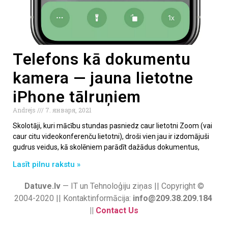
Telefons kā dokumentu
kamera — jauna lietotne
iPhone tālruņiem
Andrejs
7. января, 2021
Skolotāji, kuri mācību stundas pasniedz caur lietotni Zoom (vai
caur citu videokonferenču lietotni), droši vien jau ir izdomājuši
gudrus veidus, kā skolēniem parādīt dažādus dokumentus,
Lasīt pilnu rakstu »
Datuve.lv
— IT un Tehnoloģiju ziņas || Copyright ©
2004-2020 || Kontaktinformācija:
info@209.38.209.184
||
Contact Us