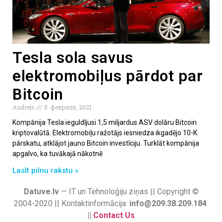
Tesla sola savus
elektromobiļus pārdot par
Bitcoin
Andrejs
8. февраля, 2021
Kompānija Tesla ieguldījusi 1,5 miljardus ASV dolāru Bitcoin
kriptovalūtā. Elektromobiļu ražotājs iesniedza ikgadējo 10-K
pārskatu, atklājot jauno Bitcoin investīciju. Turklāt kompānija
apgalvo, ka tuvākajā nākotnē
Lasīt pilnu rakstu »
Datuve.lv
— IT un Tehnoloģiju ziņas || Copyright ©
2004-2020 || Kontaktinformācija:
info@209.38.209.184
||
Contact Us