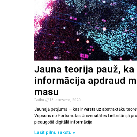
Jauna teorija pauž, ka 
informācija apdraud m
masu
Baiba
15. августа, 2020
Jaunajā pētījumā — kas ir vērsts uz abstraktāku teorēt
Vopsons no Portsmutas Universitātes Lielbritānijā pr
pieaugošā digitālā informācija
Lasīt pilnu rakstu »