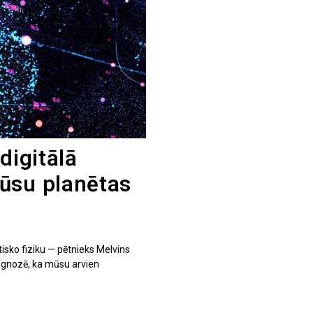
digitālā
ūsu planētas
isko fiziku — pētnieks Melvins
ognozē, ka mūsu arvien