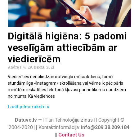
Digitālā higiēna: 5 padomi
veselīgām attiecībām ar
viedierīcēm
Andrejs
29. июля, 2021
Viedierīces nenoliedzami atvieglo mūsu ikdienu, tomēr
stundām ilga «Instagram» skrollēšana vai vēlme ik pēc pāris
minūtēm ieskatīties telefonā kļuvusi par netikumu daudziem
no mums. Kā viedierīces
Lasīt pilnu rakstu »
Datuve.lv
— IT un Tehnoloģiju ziņas || Copyright ©
2004-2020 || Kontaktinformācija:
info@209.38.209.184
||
Contact Us