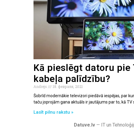
Kā pieslēgt datoru pie
kabeļa palīdzību?
Andrejs
18. февраля, 2021
Šobrīd modernākie televizori piedāvā iespējas, par ku
taču joprojām gana aktuāls ir jautājums par to, kā TV
Lasīt pilnu rakstu »
Datuve.lv
— IT un Tehnoloģij