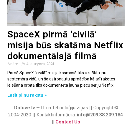
SpaceX pirmā ‘civilā’
misija būs skatāma Netflix
dokumentālajā filmā
Andrejs
4. августа, 2021
Pirmā SpaceX “civilā” misija kosmosā tiks uzsākta jau
septembra vidū, un šo astronautu apmācība kā arī raķetes
ieiešana orbītā tiks dokumentēta jaunā piecu sēriju Netflix
Lasīt pilnu rakstu »
Datuve.lv
— IT un Tehnoloģiju ziņas || Copyright ©
2004-2020 || Kontaktinformācija:
info@209.38.209.184
||
Contact Us