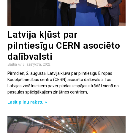
Latvija kļūst par
pilntiesīgu CERN asociēto
dalībvalsti
Baiba
3. августа, 2021
Pirmdien, 2. augustā, Latvija kļuva par pilntiesīgu Eiropas
Kodolpētniecības centra (CERN) asociēto dalībvalsti. Tas
Latvijas zinātniekiem paver plašas iespējas strādāt vienā no
pasaules spēcīgākajiem zinātnes centriem,
Lasīt pilnu rakstu »