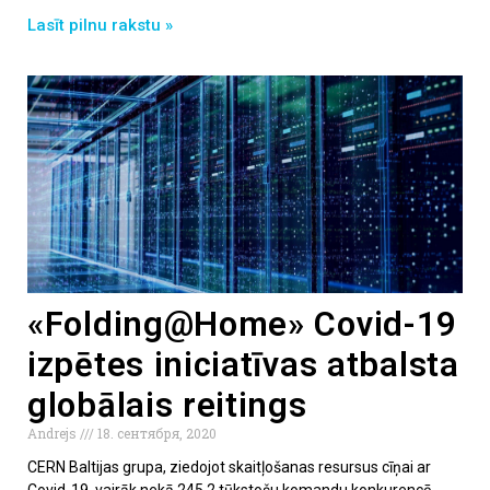
Lasīt pilnu rakstu »
«Folding@Home» Covid-19
izpētes iniciatīvas atbalsta
globālais reitings
Andrejs
18. сентября, 2020
CERN Baltijas grupa, ziedojot skaitļošanas resursus cīņai ar
Covid-19, vairāk nekā 245,2 tūkstošu komandu konkurencē