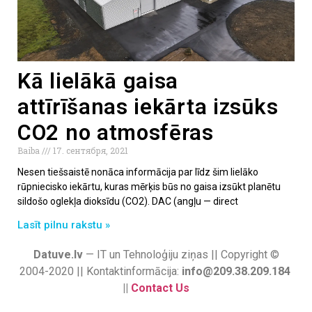
Kā lielākā gaisa
attīrīšanas iekārta izsūks
CO2 no atmosfēras
Baiba
17. сентября, 2021
Nesen tiešsaistē nonāca informācija par līdz šim lielāko
rūpniecisko iekārtu, kuras mērķis būs no gaisa izsūkt planētu
sildošo oglekļa dioksīdu (CO2). DAC (angļu — direct
Lasīt pilnu rakstu »
Datuve.lv
— IT un Tehnoloģiju ziņas || Copyright ©
2004-2020 || Kontaktinformācija:
info@209.38.209.184
||
Contact Us