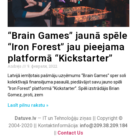
“Brain Games” jaunā spēle
“Iron Forest” jau pieejama
platformā “Kickstarter”
Andrejs
9. февраля, 2022
Latvijā iemīļotais pašmāju uzņēmums “Brain Games” sper soli
kolektīvajā finansējuma pasaulē, piedāvājot savu jauno spēli
“Iron Forest” platformā ’’Kickstarter’’. Spēli izstrādājis Brian
Gomez, proti, zem
Lasīt pilnu rakstu »
Datuve.lv
— IT un Tehnoloģiju ziņas || Copyright ©
2004-2020 || Kontaktinformācija:
info@209.38.209.184
||
Contact Us