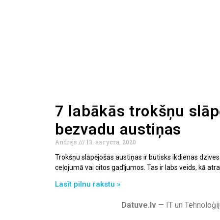
7 labākās trokšņu slā
bezvadu austiņas
Andrejs
13. августа, 2020
Trokšņu slāpējošās austiņas ir būtisks ikdienas dzīve
ceļojumā vai citos gadījumos. Tas ir labs veids, kā at
Lasīt pilnu rakstu »
Datuve.lv
— IT un Tehnoloģij