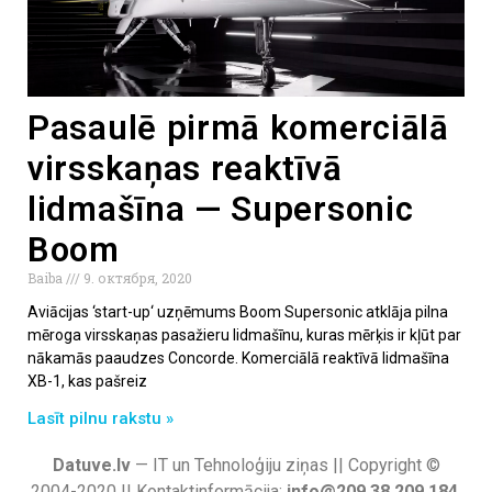
Pasaulē pirmā komerciālā
virsskaņas reaktīvā
lidmašīna — Supersonic
Boom
Baiba
9. октября, 2020
Aviācijas ‘start-up‘ uzņēmums Boom Supersonic atklāja pilna
mēroga virsskaņas pasažieru lidmašīnu, kuras mērķis ir kļūt par
nākamās paaudzes Concorde. Komerciālā reaktīvā lidmašīna
XB-1, kas pašreiz
Lasīt pilnu rakstu »
Datuve.lv
— IT un Tehnoloģiju ziņas || Copyright ©
2004-2020 || Kontaktinformācija:
info@209.38.209.184