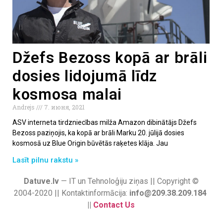
Džefs Bezoss kopā ar brāli
dosies lidojumā līdz
kosmosa malai
Andrejs
7. июня, 2021
ASV interneta tirdzniecības milža Amazon dibinātājs Džefs
Bezoss paziņojis, ka kopā ar brāli Marku 20. jūlijā dosies
kosmosā uz Blue Origin būvētās raķetes klāja. Jau
Lasīt pilnu rakstu »
Datuve.lv
— IT un Tehnoloģiju ziņas || Copyright ©
2004-2020 || Kontaktinformācija:
info@209.38.209.184
||
Contact Us