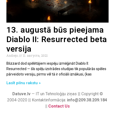
13. augustā būs pieejama
Diablo II: Resurrected beta
versija
Andrejs
11. августа, 2021
Blizzard dod spēlētājiem iespēju izmēģināt Diablo II:
Resurrected — šīs spēļu izstrādes studijas tik populārās spēles
pārveidoto versiju, pirms vēl tā ir oficiāli iznākusi, (kas
Lasīt pilnu rakstu »
Datuve.lv
— IT un Tehnoloģiju ziņas || Copyright ©
2004-2020 || Kontaktinformācija:
info@209.38.209.184
||
Contact Us