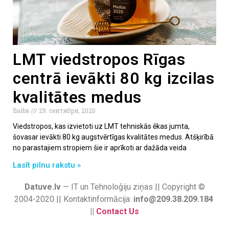
LMT viedstropos Rīgas
centrā ievākti 80 kg izcilas
kvalitātes medus
Baiba
29. сентября, 2020
Viedstropos, kas izvietoti uz LMT tehniskās ēkas jumta,
šovasar ievākti 80 kg augstvērtīgas kvalitātes medus. Atšķirībā
no parastajiem stropiem šie ir aprīkoti ar dažāda veida
Lasīt pilnu rakstu »
Datuve.lv
— IT un Tehnoloģiju ziņas || Copyright ©
2004-2020 || Kontaktinformācija:
info@209.38.209.184
||
Contact Us