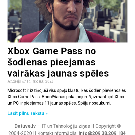
Xbox Game Pass no
šodienas pieejamas
vairākas jaunas spēles
Andrejs
14. июня, 2021
Microsoft ir izziņojuši visu spēļu klāstu, kas šodien pievienosies
Xbox Game Pass. Abonēšanas pakalpojumā, izmantojot Xbox
un PC, ir pieejamas 11 jaunas spēles. Spēļu nosaukumi,
Lasīt pilnu rakstu »
Datuve.lv
— IT un Tehnoloģiju ziņas || Copyright ©
2004-2020 || Kontaktinformācija:
info@209.38.209.184