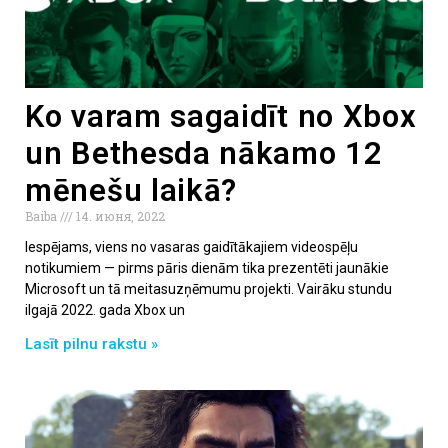
Ko varam sagaidīt no Xbox
un Bethesda nākamo 12
mēnešu laikā?
Baiba
14. июня, 2022
Iespējams, viens no vasaras gaidītākajiem videospēļu
notikumiem — pirms pāris dienām tika prezentēti jaunākie
Microsoft un tā meitasuzņēmumu projekti. Vairāku stundu
ilgajā 2022. gada Xbox un
Lasīt pilnu rakstu »