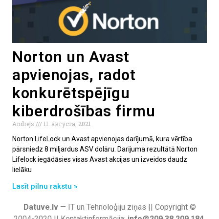
Norton un Avast
apvienojas, radot
konkurētspējīgu
kiberdrošības firmu
Andrejs
11. августа, 2021
Norton LifeLock un Avast apvienojas darījumā, kura vērtība
pārsniedz 8 miljardus ASV dolāru. Darījuma rezultātā Norton
Lifelock iegādāsies visas Avast akcijas un izveidos daudz
lielāku
Lasīt pilnu rakstu »
Datuve.lv
— IT un Tehnoloģiju ziņas || Copyright ©
2004-2020 || Kontaktinformācija:
info@209.38.209.184