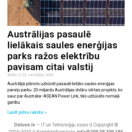
Austrālijas pasaulē
lielākais saules enerģijas
parks ražos elektrību
pavisam citai valstij
Baiba
23. октября, 2020
Austrālijā plānots uzbūvēt pasaulē lielāko saules enerģijas
paneļu parku. 20 miljardu Austrālijas dolāru vērtais projekts, ko
sauc par Australia–ASEAN Power Link, tiks uzbūvēts nomaļā
ganību
Lasīt pilnu rakstu »
Datuve.lv
— IT un Tehnoloģiju ziņas || Copyright ©
2004-2020 || Kontaktinformācija:
info@209.38.209.184