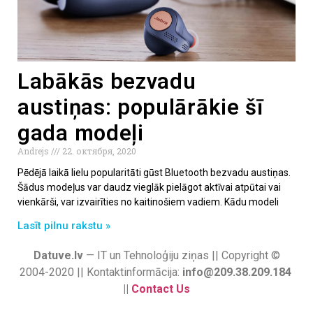
Labākās bezvadu
austiņas: populārākie šī
gada modeļi
Andrejs
22. октября, 2020
Pēdējā laikā lielu popularitāti gūst Bluetooth bezvadu austiņas.
Šādus modeļus var daudz vieglāk pielāgot aktīvai atpūtai vai
vienkārši, var izvairīties no kaitinošiem vadiem. Kādu modeli
Lasīt pilnu rakstu »
Datuve.lv
— IT un Tehnoloģiju ziņas || Copyright ©
2004-2020 || Kontaktinformācija:
info@209.38.209.184
||
Contact Us