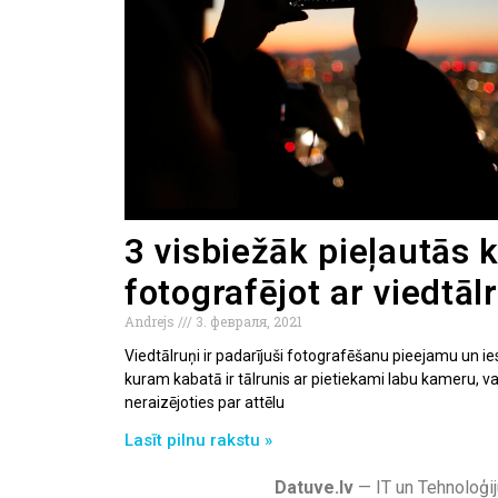
3 visbiežāk pieļautās 
fotografējot ar viedtāl
Andrejs
3. февраля, 2021
Viedtālruņi ir padarījuši fotografēšanu pieejamu un ie
kuram kabatā ir tālrunis ar pietiekami labu kameru, va
neraizējoties par attēlu
Lasīt pilnu rakstu »
Datuve.lv
— IT un Tehnoloģij