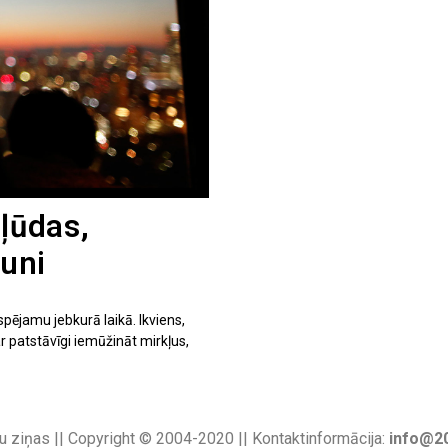
kļūdas,
runi
spējamu jebkurā laikā. Ikviens,
r patstāvīgi iemūžināt mirkļus,
u ziņas || Copyright © 2004-2020 || Kontaktinformācija:
info@20