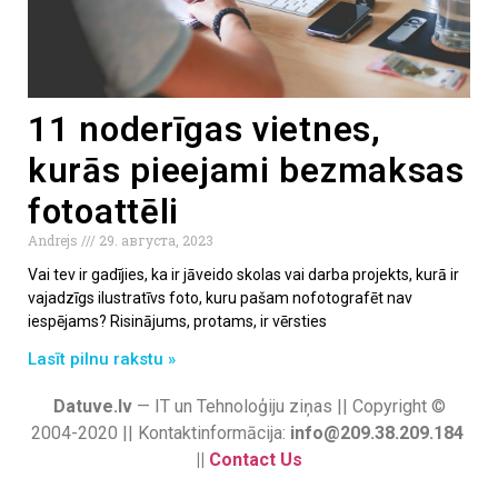
11 noderīgas vietnes,
kurās pieejami bezmaksas
fotoattēli
Andrejs
29. августа, 2023
Vai tev ir gadījies, ka ir jāveido skolas vai darba projekts, kurā ir
vajadzīgs ilustratīvs foto, kuru pašam nofotografēt nav
iespējams? Risinājums, protams, ir vērsties
Lasīt pilnu rakstu »
Datuve.lv
— IT un Tehnoloģiju ziņas || Copyright ©
2004-2020 || Kontaktinformācija:
info@209.38.209.184
||
Contact Us