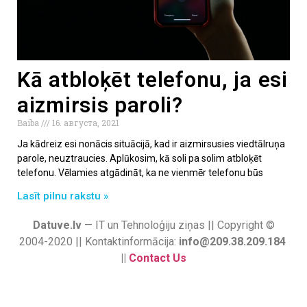
Kā atbloķēt telefonu, ja esi
aizmirsis paroli?
Baiba
16. августа, 2021
Ja kādreiz esi nonācis situācijā, kad ir aizmirsusies viedtālruņa
parole, neuztraucies. Aplūkosim, kā soli pa solim atbloķēt
telefonu. Vēlamies atgādināt, ka ne vienmēr telefonu būs
Lasīt pilnu rakstu »
Datuve.lv
— IT un Tehnoloģiju ziņas || Copyright ©
2004-2020 || Kontaktinformācija:
info@209.38.209.184
||
Contact Us