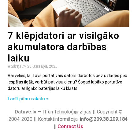
7 klēpjdatori ar visilgāko
akumulatora darbības
laiku
Andrejs
28. января, 2021
Vai vēlies, lai Tavs portatīvais dators darbotos bez uzlādes pēc
iespējas ilgāk, varbūt pat visu dienu? Šogad labāko portatīvo
datoru ar ilgāko baterijas laiku klāsts
Lasīt pilnu rakstu »
Datuve.lv
— IT un Tehnoloģiju ziņas || Copyright ©
2004-2020 || Kontaktinformācija:
info@209.38.209.184
||
Contact Us