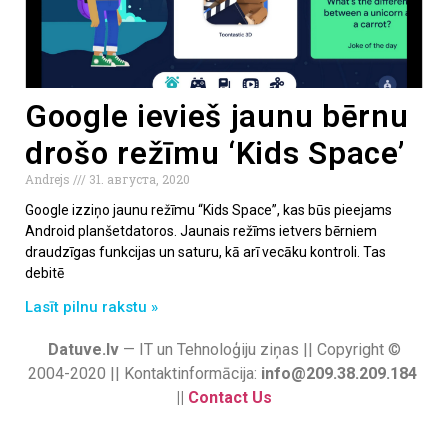
Google ievieš jaunu bērnu
drošo režīmu ‘Kids Space’
Andrejs
31. августа, 2020
Google izziņo jaunu režīmu “Kids Space”, kas būs pieejams
Android planšetdatoros. Jaunais režīms ietvers bērniem
draudzīgas funkcijas un saturu, kā arī vecāku kontroli. Tas
debitē
Lasīt pilnu rakstu »
Datuve.lv
— IT un Tehnoloģiju ziņas || Copyright ©
2004-2020 || Kontaktinformācija:
info@209.38.209.184
||
Contact Us