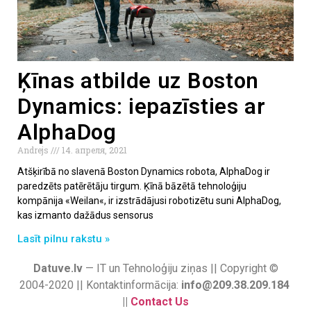
Ķīnas atbilde uz Boston
Dynamics: iepazīsties ar
AlphaDog
Andrejs
14. апреля, 2021
Atšķirībā no slavenā Boston Dynamics robota, AlphaDog ir
paredzēts patērētāju tirgum. Ķīnā bāzētā tehnoloģiju
kompānija «Weilan«, ir izstrādājusi robotizētu suni AlphaDog,
kas izmanto dažādus sensorus
Lasīt pilnu rakstu »
Datuve.lv
— IT un Tehnoloģiju ziņas || Copyright ©
2004-2020 || Kontaktinformācija:
info@209.38.209.184
||
Contact Us