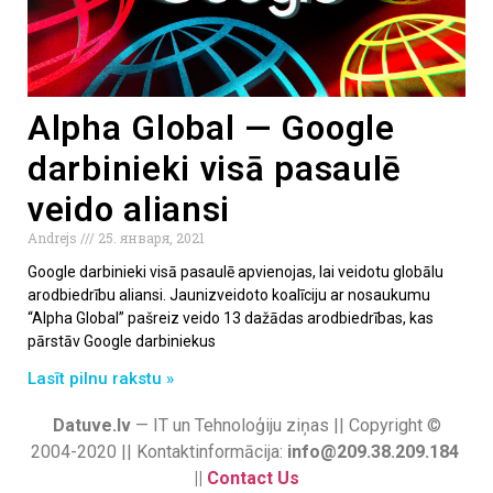
Alpha Global — Google
darbinieki visā pasaulē
veido aliansi
Andrejs
25. января, 2021
Google darbinieki visā pasaulē apvienojas, lai veidotu globālu
arodbiedrību aliansi. Jaunizveidoto koalīciju ar nosaukumu
“Alpha Global” pašreiz veido 13 dažādas arodbiedrības, kas
pārstāv Google darbiniekus
Lasīt pilnu rakstu »
Datuve.lv
— IT un Tehnoloģiju ziņas || Copyright ©
2004-2020 || Kontaktinformācija:
info@209.38.209.184
||
Contact Us