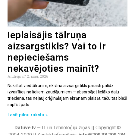
Ieplaisājis tālruņa
aizsargstikls? Vai to ir
nepieciešams
nekavējoties mainīt?
Andrejs
2. мая, 2026
Nokrītot viedtālrunim, ekrāna aizsargstikls parasti palīdz
izvairīties no lieliem zaudējumiem — absorbējot lielāko daļu
trieciena, tas neļauj oriģinālajam ekrānam plaisāt, taču tas bieži
saplīst pats.
Lasīt pilnu rakstu »
Datuve.lv
— IT un Tehnoloģiju ziņas || Copyright ©
2004-2020 || Kontaktinformācija:
info@209.38.209.184