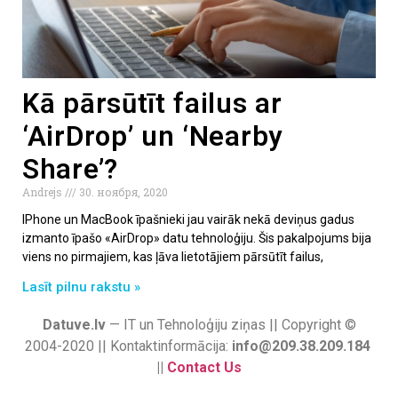
Kā pārsūtīt failus ar
‘AirDrop’ un ‘Nearby
Share’?
Andrejs
30. ноября, 2020
IPhone un MacBook īpašnieki jau vairāk nekā deviņus gadus
izmanto īpašo «AirDrop» datu tehnoloģiju. Šis pakalpojums bija
viens no pirmajiem, kas ļāva lietotājiem pārsūtīt failus,
Lasīt pilnu rakstu »
Datuve.lv
— IT un Tehnoloģiju ziņas || Copyright ©
2004-2020 || Kontaktinformācija:
info@209.38.209.184
||
Contact Us