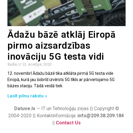
Ādažu bāzē atklāj Eiropā
pirmo aizsardzības
inovāciju 5G testa vidi
Baiba
12. ноября, 2020
12. novembrī Ādažu bāzē tika atklāta pirmā 5G testa vide
Eiropā, kurā jau šobrīd izvērsts 5G tīkls ar pārvietojamo 5G
bāzes staciju. Tādā veidā tiek
Lasīt pilnu rakstu »
Datuve.lv
— IT un Tehnoloģiju ziņas || Copyright ©
2004-2020 || Kontaktinformācija:
info@209.38.209.184
||
Contact Us