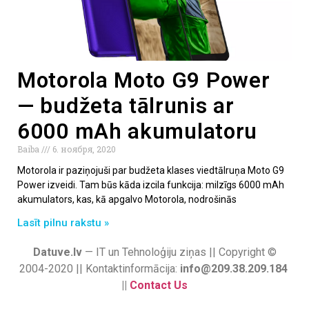
Motorola Moto G9 Power
— budžeta tālrunis ar
6000 mAh akumulatoru
Baiba
6. ноября, 2020
Motorola ir paziņojuši par budžeta klases viedtālruņa Moto G9
Power izveidi. Tam būs kāda izcila funkcija: milzīgs 6000 mAh
akumulators, kas, kā apgalvo Motorola, nodrošinās
Lasīt pilnu rakstu »
Datuve.lv
— IT un Tehnoloģiju ziņas || Copyright ©
2004-2020 || Kontaktinformācija:
info@209.38.209.184
||
Contact Us