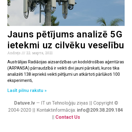
Jauns pētījums analizē 5G
ietekmi uz cilvēku veselību
Andrejs
22. марта, 2021
Austrālijas Radiācijas aizsardzības un kodoldrošības aģentūras
(ARPANSA) pārraudzībā ir veikti divi jauni pārskati, kuros tika
analizēti 138 iepriekš veikti pētījumi un atkārtoti pārlūkoti 100
eksperimenti,
Lasīt pilnu rakstu »
Datuve.lv
— IT un Tehnoloģiju ziņas || Copyright ©
2004-2020 || Kontaktinformācija:
info@209.38.209.184
||
Contact Us