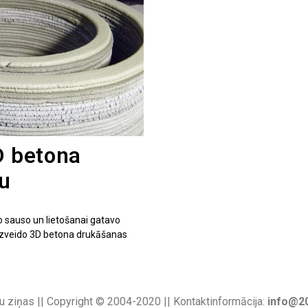
D betona
ju
ko sauso un lietošanai gatavo
 izveido 3D betona drukāšanas
u ziņas || Copyright © 2004-2020 || Kontaktinformācija:
info@20