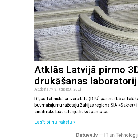
Atklās Latvijā pirmo 3
drukāšanas laboratori
Andrejs
8. апреля, 2021
Rīgas Tehniskā universitāte (RTU) partnerībā ar lielā
būvmaisījumu ražotāju Baltijas reģionā SIA «Sakret»
zinātnisko laboratoriju, liekot pamatus
Lasīt pilnu rakstu »
Datuve.lv
— IT un Tehnoloģij