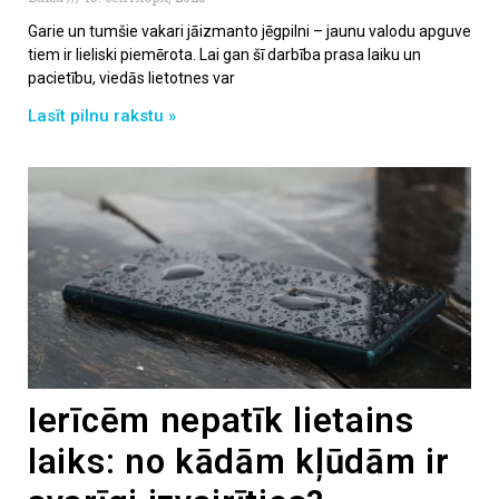
Garie un tumšie vakari jāizmanto jēgpilni – jaunu valodu apguve
tiem ir lieliski piemērota. Lai gan šī darbība prasa laiku un
pacietību, viedās lietotnes var
Lasīt pilnu rakstu »
Ierīcēm nepatīk lietains
laiks: no kādām kļūdām ir