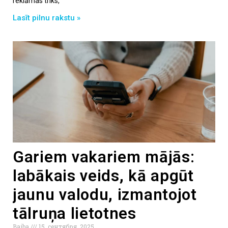
reklāmas triks,
Lasīt pilnu rakstu »
Gariem vakariem mājās:
labākais veids, kā apgūt
jaunu valodu, izmantojot
tālruņa lietotnes
Baiba
15. сентября, 2025