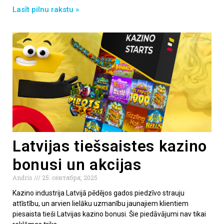
Lasīt pilnu rakstu »
Latvijas tiešsaistes kazino
bonusi un akcijas
Andris
25. сентября, 2025
Kazino industrija Latvijā pēdējos gados piedzīvo strauju
attīstību, un arvien lielāku uzmanību jaunajiem klientiem
piesaista tieši Latvijas kazino bonusi. Šie piedāvājumi nav tikai