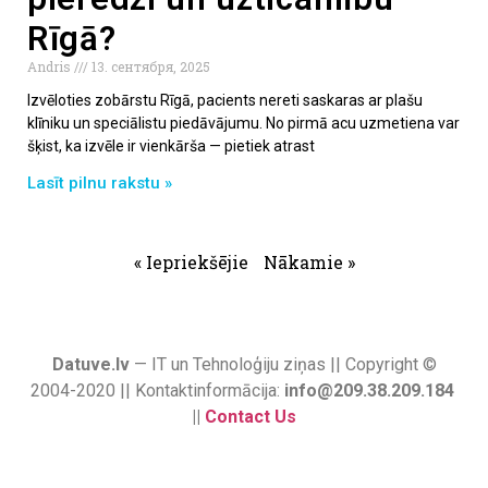
Rīgā?
Andris
13. сентября, 2025
Izvēloties zobārstu Rīgā, pacients nereti saskaras ar plašu
klīniku un speciālistu piedāvājumu. No pirmā acu uzmetiena var
šķist, ka izvēle ir vienkārša — pietiek atrast
Lasīt pilnu rakstu »
« Iepriekšējie
Nākamie »
Datuve.lv
— IT un Tehnoloģiju ziņas || Copyright ©
2004-2020 || Kontaktinformācija:
info@209.38.209.184
||
Contact Us