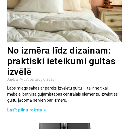
No izmēra līdz dizainam:
praktiski ieteikumi gultas
izvēlē
Andris
17. октября, 2025
Labs miegs sākas ar pareizi izvēlētu gultu — tā ir ne tikai
mēbele, bet visa guļamistabas centrālais elements. Izvēloties
gultu, jādomā ne vien par izmēru,
Lasīt pilnu rakstu »