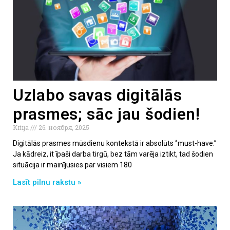
Uzlabo savas digitālās
prasmes; sāc jau šodien!
Kitija
26. ноября, 2025
Digitālās prasmes mūsdienu kontekstā ir absolūts ‘’must-have.’’
Ja kādreiz, it īpaši darba tirgū, bez tām varēja iztikt, tad šodien
situācija ir mainījusies par visiem 180
Lasīt pilnu rakstu »