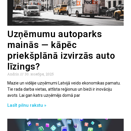
Uzņēmumu autoparks
mainās — kāpēc
priekšplānā izvirzās auto
līzings?
Andris
30. ноября, 2025
Mazie un vidējie uzņēmumi Latvijā veido ekonomikas pamatu.
Tie rada darba vietas, attīsta reģionus un bieži ir inovāciju
avots. Lai gan katrs uzņēmējs domā par
Lasīt pilnu rakstu »