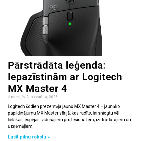
Pārstrādāta leģenda:
Iepazīstinām ar Logitech
MX Master 4
Andris
2. октября, 2025
Logitech šodien prezentēja jauno MX Master 4 – jaunāko
papildinājumu MX Master sērijā, kas radīts, lai sniegtu vēl
lielākas iespējas radošajiem profesionāļiem, izstrādātājiem un
uzņēmējiem.
Lasīt pilnu rakstu »