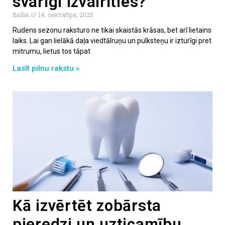
svarīgi izvairīties?
Baiba
14. сентября, 2025
Rudens sezonu raksturo ne tikai skaistās krāsas, bet arī lietains
laiks. Lai gan lielākā daļa viedtālruņu un pulksteņu ir izturīgi pret
mitrumu, lietus tos tāpat
Lasīt pilnu rakstu »
Kā izvērtēt zobārsta
pieredzi un uzticamību