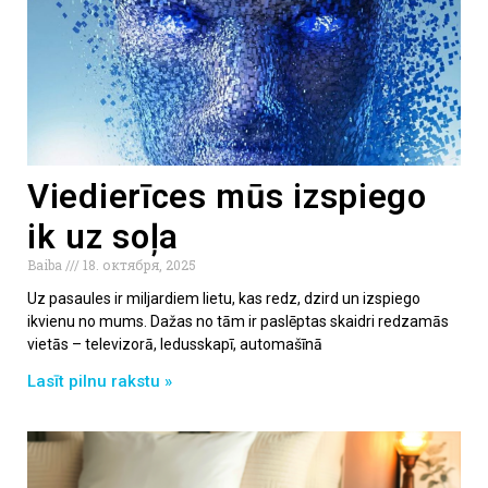
Viedierīces mūs izspiego
ik uz soļa
Baiba
18. октября, 2025
Uz pasaules ir miljardiem lietu, kas redz, dzird un izspiego
ikvienu no mums. Dažas no tām ir paslēptas skaidri redzamās
vietās – televizorā, ledusskapī, automašīnā
Lasīt pilnu rakstu »