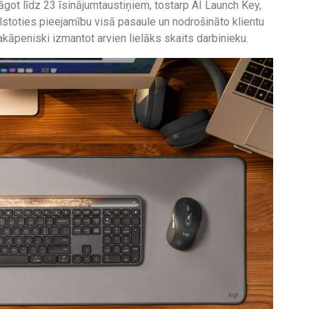
āgot līdz 23 īsinājumtaustiņiem, tostarp AI Launch Key,
Balstoties pieejamību visā pasaule un nodrošināto klientu
 pakāpeniski izmantot arvien lielāks skaits darbinieku.