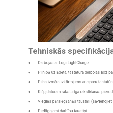
Tehniskās specifikācij
● Darbojas ar Logi LightCharge
● Pilnībā uzlādēta, tastatūra darbojas līdz pa
● Pilna izmēra izkārtojums ar ciparu tastatūr
● Klēpjdatoram raksturīga rakstīšanas piere
● Vieglas pārslēgšanās taustiņi (savienojiet un 
● Pielāgojami darbību taustiņi