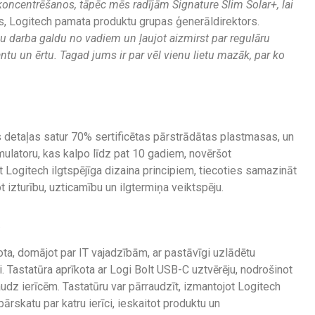
oncentrēšanos, tāpēc mēs radījām Signature Slim Solar+, lai
s, Logitech pamata produktu grupas ģenerāldirektors.
su darba galdu no vadiem un ļaujot aizmirst par regulāru
tu un ērtu. Tagad jums ir par vēl vienu lietu mazāk, par ko
 detaļas satur 70% sertificētas pārstrādātas plastmasas, un
mulatoru, kas kalpo līdz pat 10 gadiem, novēršot
t Logitech ilgtspējīga dizaina principiem, tiecoties samazināt
izturību, uzticamību un ilgtermiņa veiktspēju.
ā
ta, domājot par IT vajadzībām, ar pastāvīgi uzlādētu
 Tastatūra aprīkota ar Logi Bolt USB-C uztvērēju, nodrošinot
dz ierīcēm. Tastatūru var pārraudzīt, izmantojot Logitech
rskatu par katru ierīci, ieskaitot produktu un