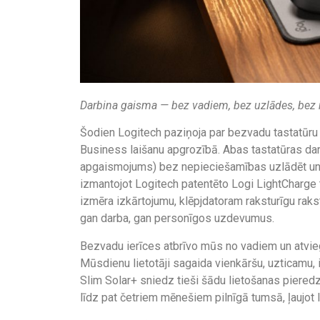
Darbina gaisma — bez vadiem, bez uzlādes, bez 
Šodien Logitech paziņoja par bezvadu tastatūru
Business laišanu apgrozībā. Abas tastatūras da
apgaismojums) bez nepieciešamības uzlādēt un 
izmantojot Logitech patentēto Logi LightCharge 
izmēra izkārtojumu, klēpjdatoram raksturīgu rak
gan darba, gan personīgos uzdevumus.
Bezvadu ierīces atbrīvo mūs no vadiem un atviegl
Mūsdienu lietotāji sagaida vienkāršu, uzticamu, 
Slim Solar+ sniedz tieši šādu lietošanas pieredzi
līdz pat četriem mēnešiem pilnīgā tumsā, ļaujot