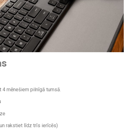
as
t 4 mēnešiem pilnīgā tumsā.
u
dze
rakstiet līdz trīs ierīcēs)