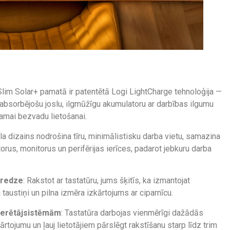
 Slim Solar+ pamatā ir patentētā Logi LightCharge tehnoloģija —
absorbējošu joslu, ilgmūžīgu akumulatoru ar darbības ilgumu
camai bezvadu lietošanai.
la dizains nodrošina tīru, minimālistisku darba vietu, samazina
rus, monitorus un perifērijas ierīces, padarot jebkuru darba
eredze
: Rakstot ar tastatūru, jums šķitīs, ka izmantojat
a taustiņi un pilna izmēra izkārtojums ar ciparnīcu.
perētājsistēmām
: Tastatūra darbojas vienmērīgi dažādās
tojumu un ļauj lietotājiem pārslēgt rakstīšanu starp līdz trim