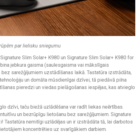
rūpēm par lielisku sniegumu
 Signature Slim Solar+ K980 un Signature Slim Solar+ K980 for
rbina jebkura gaisma (saulesgaisma vai mākslīgais
bez sarežģījumiem uzstādīšanas laikā. Tastatūra izstrādāta,
tehnoloģiju un domāta mūsdienīgai dzīvei, tā piedāvā pilna
stīšanas pieredzi un viedas pielāgošanas iespējas, kas atvieglo
o dzīvi, taču biežā uzlādēšana var radīt liekas neērtības.
intuitīvu un bezrūpīgu lietošanu bez sarežģījumiem. Signature
! Tastatūra nemitīgi uzlādējas un ir izstrādāta tā, lai darbotos
 lietotājiem koncentrēties uz svarīgākiem darbiem.