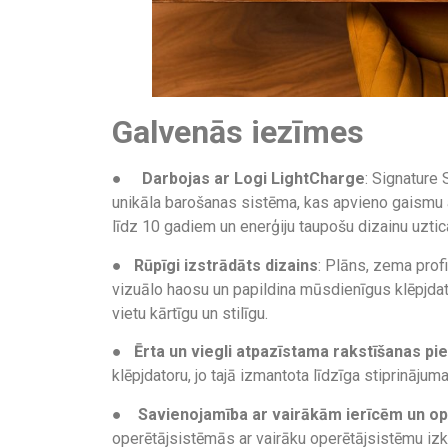
Galvenās iezīmes
●
Darbojas ar Logi LightCharge
: Signature
unikāla barošanas sistēma, kas apvieno gaismu 
līdz 10 gadiem un enerģiju taupošu dizainu uzti
●
Rūpīgi izstrādāts dizains
: Plāns, zema profi
vizuālo haosu un papildina mūsdienīgus klēpjdato
vietu kārtīgu un stilīgu.
●
Ērta un viegli atpazīstama rakstīšanas pi
klēpjdatoru, jo tajā izmantota līdzīga stiprinājum
●
Savienojamība ar vairākām ierīcēm un o
operētājsistēmās ar vairāku operētājsistēmu izkār