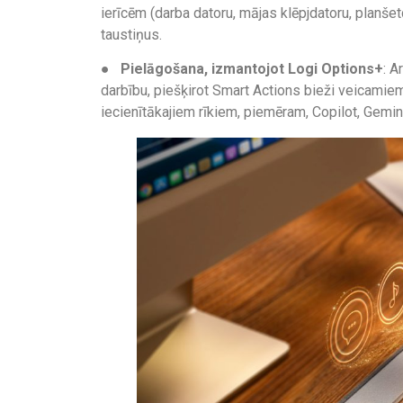
ierīcēm (darba datoru, mājas klēpjdatoru, planše
taustiņus.
●
Pielāgošana, izmantojot Logi Options+
: A
darbību, piešķirot Smart Actions bieži veicamiem
iecienītākajiem rīkiem, piemēram, Copilot, Gemin