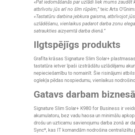
«Pat iedomāšanās par uzlādi liek mums zaudēt k
atbrīvotu jūs arī no šīm rūpēm,”
teic Arts O’Gnim
«Tastatūru darbina jebkura gaisma, atbrīvojot jū
uzlādēšanu, vienlaikus padarot darba zonu elegan
satraukties aizņemtā darba dienā.”
Ilgtspējīgs produkts
Grafīta krāsas Signature Slim Solar+ plastmasas
tastatūra ietver īpaši izstrādātu uzlādējamu aku
nepieciešamību to nomainīt. Šie risinājumi atbils
oglekļa pēdas nospiedumu, vienlaikus nodrošinot 
Gatavs darbam biznes
Signature Slim Solar+ K980 for Business ir veido
akumulatoru, bez vadu haosa un minimālu apkopi.
drošu un uzticamu savienojumu darba zonā ar dau
Sync*, kas IT komandām nodrošina centralizētu pā