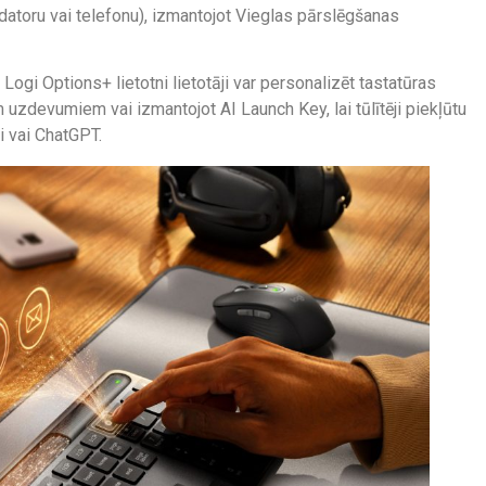
tdatoru vai telefonu), izmantojot Vieglas pārslēgšanas
r Logi Options+ lietotni lietotāji var personalizēt tastatūras
 uzdevumiem vai izmantojot AI Launch Key, lai tūlītēji piekļūtu
i vai ChatGPT.