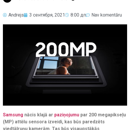
Andrejs
3 сентября, 2021
8:00 дп
Nav komentāru
Samsung
nācis klajā ar
paziņojumu
par 200 megapikseļu
(MP) attēlu sensora izveidi, kas būs paredzēts
viedtālruņu kamerām. Tas būs visaugstākās