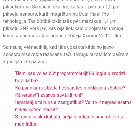
pikseļiem, un Samsung skaidro, ka tas ir pirmais 1,0 μm
pikseļu sensors, kurā integrēta viņu Dual Pixel Pro
tehnoloģija. Tas būtībā izklausās pēc mazākas 1,4 μm
pikseļu GN2 versijas, kas bija lielākais pieejamais tālruņa
kameras sensors, kad šogad debitēja Xiaomi Mi 11 Ultra.
Samsung vēl neatklāj, kad tiks uzsākta kāda no jauno
sensoru masveida ražošana, taču tālruņu ražotājiem pašreiz
ir pieejami to paraugi.
Tiem, kas vēlas būt programmētāji: kā iegūt pieredzi
bez darba?
Ko par mums stāsta tiešsaistes meklējumu vēsture?
Kā ierakstīt zvanus savā tālrunī?
Ieplaisājis tālruņa aizsargstikls? Vai to ir nepieciešams
nekavējoties mainīt?
Strāvas banka kabatā: ārējais lādētājs neierobežotai
mobilitātei