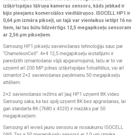
izšķirtspējas tālruņa kameras sensors, kāds jebkad ir
bijis pieejams komerciālos viedtālruņos. ISOCELL HP1 ir
0,64 μm izmēra pikseļi, un tajā var vienlaikus ietilpt 16 no
tiem, lai tas būtu līdzvērtīgs 12,5 megapikseļu sensoram
ar 2,56 μm pikseļiem.
Samsung HP1 pikseļu savienošanas tehnoloģiju sauc par
“ChameleonCell”. 4×4 12,5 megapikseļu iestatījumi ir
paredzēti izmantošanai vājā apgaismojumā, taču ar to var
uzņemt arī 200 MP pilnas izšķirtspējas fotoattēlus, vai arī
izmantot 2×2 savienošanas paņēmienu 50 megapikseļu
attēliem.
2×2 savienošanas režīms arī ļauj HP1 uzņemt 8K video.
Samsung saka, ka tas spēj uzņemt 8K bez apgriešanas, lai
gan standarta 8K (7680 x 4320) ir mazāks par 50
megapikseļiem.
Samsung arī ievieš jaunu sensoru ar nosaukumu ISOCELL
GN5. Tas ir 50 megapikseļu sensors ar 1,0 μm izmēra