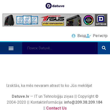
Вход
Регистр
Izsktās, ka mēs nevaram atrast to ko Jūs meklējat
Datuve.lv
— IT un Tehnoloģiju ziņas || Copyright ©
2004-2020 || Kontaktinformācija:
info@209.38.209.184
||
Contact Us