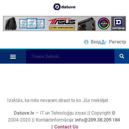
Вход
Регистр
Izsktās, ka mēs nevaram atrast to ko Jūs meklējat
Datuve.lv
— IT un Tehnoloģiju ziņas || Copyright ©
2004-2020 || Kontaktinformācija:
info@209.38.209.184
||
Contact Us