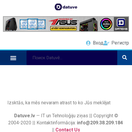
Вход
Регистр
Izsktās, ka mēs nevaram atrast to ko Jūs meklējat
Datuve.lv
— IT un Tehnoloģiju ziņas || Copyright ©
2004-2020 || Kontaktinformācija:
info@209.38.209.184
||
Contact Us