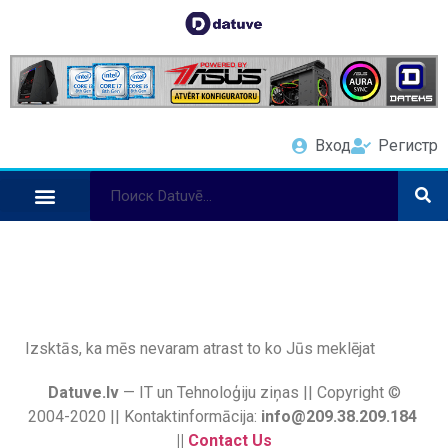
Вход
Регистр
Izsktās, ka mēs nevaram atrast to ko Jūs meklējat
Datuve.lv
— IT un Tehnoloģiju ziņas || Copyright ©
2004-2020 || Kontaktinformācija:
info@209.38.209.184
||
Contact Us