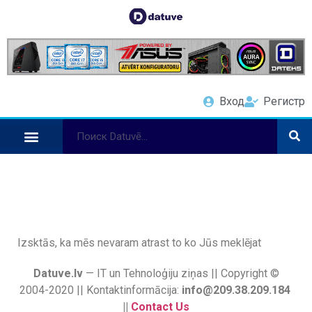
Вход
Регистр
Izsktās, ka mēs nevaram atrast to ko Jūs meklējat
Datuve.lv
— IT un Tehnoloģiju ziņas || Copyright ©
2004-2020 || Kontaktinformācija:
info@209.38.209.184
||
Contact Us