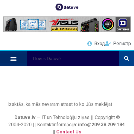
Вход
Регистр
Izsktās, ka mēs nevaram atrast to ko Jūs meklējat
Datuve.lv
— IT un Tehnoloģiju ziņas || Copyright ©
2004-2020 || Kontaktinformācija:
info@209.38.209.184
||
Contact Us