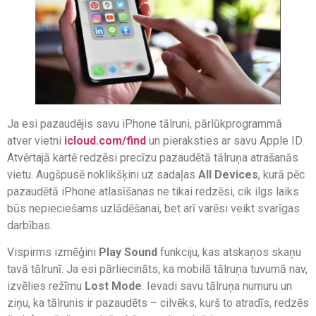
Ja esi pazaudējis savu iPhone tālruni, pārlūkprogrammā
atver vietni
icloud.com/find
un pieraksties ar savu Apple ID.
Atvērtajā kartē redzēsi precīzu pazaudētā tālruņa atrašanās
vietu. Augšpusē noklikšķini uz sadaļas
All Devices
, kurā pēc
pazaudētā iPhone atlasīšanas ne tikai redzēsi, cik ilgs laiks
būs nepieciešams uzlādēšanai, bet arī varēsi veikt svarīgas
darbības.
Vispirms izmēģini
Play Sound
funkciju, kas atskaņos skaņu
tavā tālrunī. Ja esi pārliecināts, ka mobilā tālruņa tuvumā nav,
izvēlies režīmu
Lost Mode
. Ievadi savu tālruņa numuru un
ziņu, ka tālrunis ir pazaudēts – cilvēks, kurš to atradīs, redzēs