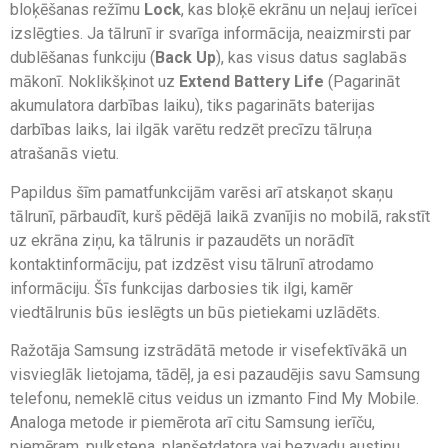
bloķēšanas režīmu
Lock
, kas bloķē ekrānu un neļauj ierīcei
izslēgties. Ja tālrunī ir svarīga informācija, neaizmirsti par
dublēšanas funkciju (
Back Up
), kas visus datus saglabās
mākonī. Noklikšķinot uz
Extend Battery Life
(Pagarināt
akumulatora darbības laiku), tiks pagarināts baterijas
darbības laiks, lai ilgāk varētu redzēt precīzu tālruņa
atrašanās vietu.
Papildus šīm pamatfunkcijām varēsi arī atskaņot skaņu
tālrunī, pārbaudīt, kurš pēdējā laikā zvanījis no mobilā, rakstīt
uz ekrāna ziņu, ka tālrunis ir pazaudēts un norādīt
kontaktinformāciju, pat izdzēst visu tālrunī atrodamo
informāciju. Šīs funkcijas darbosies tik ilgi, kamēr
viedtālrunis būs ieslēgts un būs pietiekami uzlādēts.
Ražotāja Samsung izstrādātā metode ir visefektīvākā un
visvieglāk lietojama, tādēļ, ja esi pazaudējis savu Samsung
telefonu, nemeklē citus veidus un izmanto Find My Mobile.
Analoga metode ir piemērota arī citu Samsung ierīču,
piemēram, pulksteņa, planšetdatora vai bezvadu austiņu