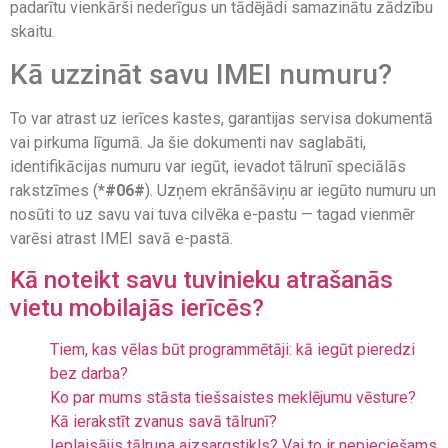
padarītu vienkārši nederīgus un tādējādi samazinātu zādzību
skaitu.
Kā uzzināt savu IMEI numuru?
To var atrast uz ierīces kastes, garantijas servisa dokumentā
vai pirkuma līgumā. Ja šie dokumenti nav saglabāti,
identifikācijas numuru var iegūt, ievadot tālrunī speciālās
rakstzīmes (
*#06#
). Uzņem ekrānšāviņu ar iegūto numuru un
nosūti to uz savu vai tuva cilvēka e-pastu — tagad vienmēr
varēsi atrast IMEI savā e-pastā.
Kā noteikt savu tuvinieku atrašanās
vietu mobilajās ierīcēs?
Tiem, kas vēlas būt programmētāji: kā iegūt pieredzi
bez darba?
Ko par mums stāsta tiešsaistes meklējumu vēsture?
Kā ierakstīt zvanus savā tālrunī?
Ieplaisājis tālruņa aizsargstikls? Vai to ir nepieciešams