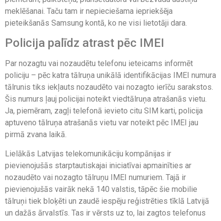
meklēšanai. Taču tam ir nepieciešama iepriekšēja
pieteikšanās Samsung kontā, ko ne visi lietotāji dara.
Policija palīdz atrast pēc IMEI
Par nozagtu vai nozaudētu telefonu ieteicams informēt
policiju – pēc katra tālruņa unikālā identifikācijas IMEI numura
tālrunis tiks iekļauts nozaudēto vai nozagto ierīču sarakstos.
Šis numurs ļauj policijai noteikt viedtālruņa atrašanās vietu.
Ja, piemēram, zagļi telefonā ievieto citu SIM karti, policija
aptuveno tālruņa atrašanās vietu var noteikt pēc IMEI jau
pirmā zvana laikā.
Lielākās Latvijas telekomunikāciju kompānijas ir
pievienojušās starptautiskajai iniciatīvai apmainīties ar
nozaudēto vai nozagto tālruņu IMEI numuriem. Tajā ir
pievienojušās vairāk nekā 140 valstis, tāpēc šie mobilie
tālruņi tiek bloķēti un zaudē iespēju reģistrēties tīklā Latvijā
un dažās ārvalstīs. Tas ir vērsts uz to, lai zagtos telefonus