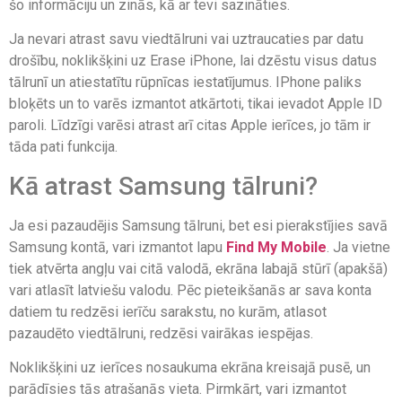
šo informāciju un zinās, kā ar tevi sazināties.
Ja nevari atrast savu viedtālruni vai uztraucaties par datu
drošību, noklikšķini uz Erase iPhone, lai dzēstu visus datus
tālrunī un atiestatītu rūpnīcas iestatījumus. IPhone paliks
bloķēts un to varēs izmantot atkārtoti, tikai ievadot Apple ID
paroli. Līdzīgi varēsi atrast arī citas Apple ierīces, jo tām ir
tāda pati funkcija.
Kā atrast Samsung tālruni?
Ja esi pazaudējis Samsung tālruni, bet esi pierakstījies savā
Samsung kontā, vari izmantot lapu
Find My Mobile
. Ja vietne
tiek atvērta angļu vai citā valodā, ekrāna labajā stūrī (apakšā)
vari atlasīt latviešu valodu. Pēc pieteikšanās ar sava konta
datiem tu redzēsi ierīču sarakstu, no kurām, atlasot
pazaudēto viedtālruni, redzēsi vairākas iespējas.
Noklikšķini uz ierīces nosaukuma ekrāna kreisajā pusē, un
parādīsies tās atrašanās vieta. Pirmkārt, vari izmantot