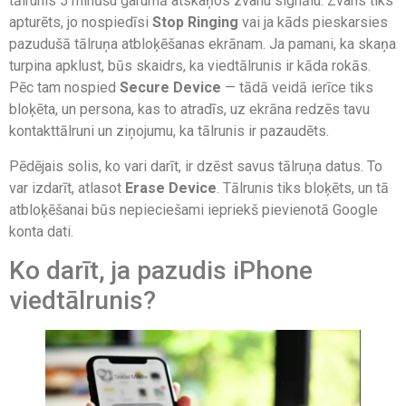
tālrunis 5 minūšu garumā atskaņos zvanu signālu. Zvans tiks
apturēts, jo nospiedīsi
Stop Ringing
vai ja kāds pieskarsies
pazudušā tālruņa atbloķēšanas ekrānam. Ja pamani, ka skaņa
turpina apklust, būs skaidrs, ka viedtālrunis ir kāda rokās.
Pēc tam nospied
Secure Device
— tādā veidā ierīce tiks
bloķēta, un persona, kas to atradīs, uz ekrāna redzēs tavu
kontakttālruni un ziņojumu, ka tālrunis ir pazaudēts.
Pēdējais solis, ko vari darīt, ir dzēst savus tālruņa datus. To
var izdarīt, atlasot
Erase Device
. Tālrunis tiks bloķēts, un tā
atbloķēšanai būs nepieciešami iepriekš pievienotā Google
konta dati.
Ko darīt, ja pazudis iPhone
viedtālrunis?