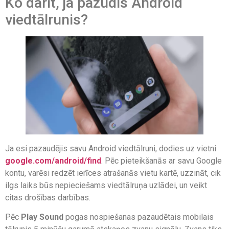
Ko darīt, ja pazudis Android
viedtālrunis?
Ja esi pazaudējis savu Android viedtālruni, dodies uz vietni
google.com/android/find
. Pēc pieteikšanās ar savu Google
kontu, varēsi redzēt ierīces atrašanās vietu kartē, uzzināt, cik
ilgs laiks būs nepieciešams viedtālruņa uzlādei, un veikt
citas drošības darbības.
Pēc
Play Sound
pogas nospiešanas pazaudētais mobilais