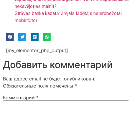
nekavējoties mainīt?
Strāvas banka kabatā: ārējais lādētājs neierobežotai
mobilitātei
[my_elementor_php_output]
Добавить комментарий
Ваш адрес email не будет опубликован.
Обязательные поля помечены
*
Комментарий
*