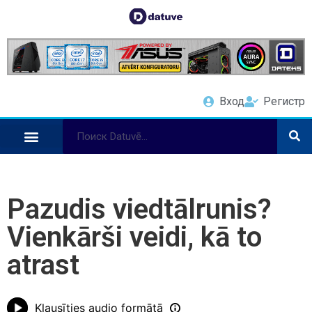
Вход
Регистр
Pazudis viedtālrunis?
Vienkārši veidi, kā to
atrast
Klausīties audio formātā