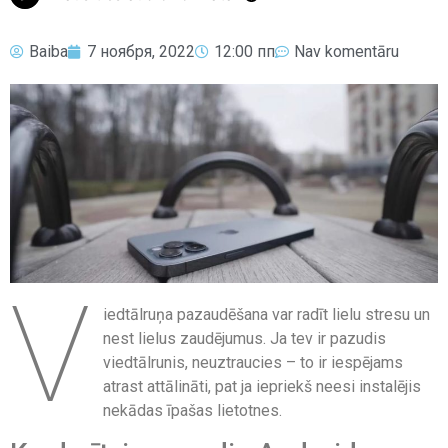
Baiba
7 ноября, 2022
12:00 пп
Nav komentāru
V
iedtālruņa pazaudēšana var radīt lielu stresu un
nest lielus zaudējumus. Ja tev ir pazudis
viedtālrunis, neuztraucies – to ir iespējams
atrast attālināti, pat ja iepriekš neesi instalējis
nekādas īpašas lietotnes.