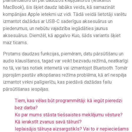
planšetdatoru un pat daudzos klēpjdatoros (ieskaitot
MacBook), šis šķiet daudz labāks veids, kā samazināt
kompānijas Apple ietekmi uz vidi. Tādā veidā lietotāji varētu
izmantot dažādus ar USB-C saderīgus aksesuārus un
piederumus, un nebūtu vajadzība iegādāties jaunus
aksesuārus. Diemžēl, kā apgalvo Kuo, šāds variants šķiet
maz ticams.
Protams daudzas funkcijas, piemēram, datu pārsūtīšanu un
audio klausīšanos, tagad var veikt bezvadu režīmā, neatkarīgi
no tā, vai tas notiek internetā vai izmantojot Bluetooth. Tomēr
joprojām pastāv atkopšanas režīma problēma, kā arī nespēja
izmantot virkni palīgierīču, kas piedāvā dažādas failu
pārsūtīšanas iespējas.
Tiem, kas vēlas būt programmētāji: kā iegūt pieredzi
bez darba?
Ko par mums stāsta tiešsaistes meklējumu vēsture?
Kā ierakstīt zvanus savā tālrunī?
Ieplaisājis tālruņa aizsargstikls? Vai to ir nepieciešams