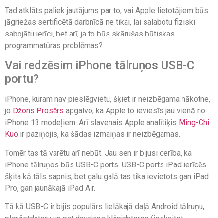
Tad atklāts paliek jautājums par to, vai Apple lietotājiem būs
jāgriežas sertificētā darbnīcā ne tikai, lai salabotu fiziski
sabojātu ierīci, bet arī, ja to būs skārušas būtiskas
programmatūras problēmas?
Vai redzēsim iPhone tālruņos USB-C
portu?
iPhone, kuram nav pieslēgvietu, šķiet ir neizbēgama nākotne,
jo
Džons Prosērs
apgalvo, ka Apple to ieviesīs jau vienā no
iPhone 13 modeļiem. Arī slavenais Apple analītiķis
Ming-Chi
Kuo
ir paziņojis, ka šādas izmaiņas ir neizbēgamas.
Tomēr tas tā varētu arī nebūt. Jau sen ir bijusi cerība, ka
iPhone tālruņos būs USB-C ports. USB-C ports iPad ierīcēs
šķita kā tāls sapnis, bet galu galā tas tika ievietots gan iPad
Pro, gan jaunākajā iPad Air.
Tā kā USB-C ir bijis populārs lielākajā daļā Android tālruņu,