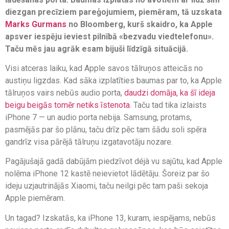
diezgan precīziem pareģojumiem, piemēram, tā uzskata
Marks Gurmans
no Bloomberg, kurš skaidro, ka Apple
apsver iespēju ieviest pilnībā «bezvadu viedtelefonu».
Taču mēs jau agrāk esam bijuši līdzīgā situācijā.
Visi atceras laiku, kad Apple savos tālruņos atteicās no
austiņu ligzdas. Kad sāka izplatīties baumas par to, ka Apple
tālruņos vairs nebūs audio porta,
daudzi domāja, ka šī ideja
beigu beigās tomēr netiks īstenota
. Taču tad tika izlaists
iPhone 7 — un audio porta nebija. Samsung, protams,
pasmējās par šo plānu, taču drīz pēc tam šādu soli spēra
gandrīz visa pārējā tālruņu izgatavotāju nozare.
Pagājušajā gadā dabūjām piedzīvot déjà vu sajūtu, kad Apple
nolēma iPhone 12 kastē neievietot lādētāju. Šoreiz par šo
ideju uzjautrinājās Xiaomi, taču neilgi pēc tam paši sekoja
Apple piemēram.
Un tagad? Izskatās, ka iPhone 13, kuram, iespējams, nebūs