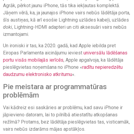
Agrāk, pērkot jaunu iPhone, tās tika iekļautas komplektā.
Jāņem vērā, ka, ja jaunajos iPhone vairs nebūs lādētāja porta,
šīs austiņas, kā arī esošie Lightning uzlādes kabeļi, uzlādes
doki
, Lightning-HDMI adapteri un citi aksesuāri vairs nebūs
izmantojami.
Un ironiski ir tas, ka 2020. gadā, kad Apple iebilda pret
Eiropas Parlamenta aicinājumu ieviest
universālu lādēšanas
portu visās mobilajās ierīcēs
, Apple apgalvoja, ka lādētāja
pieslēgvietas noņemšana no iPhone «
radītu nepieredzētu
daudzumu elektronisko atkritumu
«.
Pie meistara ar programmatūras
problēmām
Vai kādreiz esi saskāries ar problēmu, kad savu iPhone ir
jāpievieno datoram, lai to pilnībā atiestatītu atkopšanas
režīmā? Protams, bez lādētāja pieslēgvietas tas, visticamāk,
vairs nebūs izdarāms mājas apstākļos.