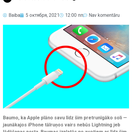
Baiba
5 октября, 2021
12:00 пп
Nav komentāru
Baumo, ka Apple plāno savu līdz šim pretrunīgāko soli —
jaunākajos iPhone tālruņos vairs nebūs Lightning jeb
lādēšanas porta. Baumas izplatās no avotiem ar līdz šim