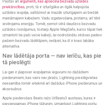
Pastāv arī
argumenti, kas apliecina bezvadu uzlādes
priekšrocības
, proti, tā ir izturīgāka un ilgāk kalpojoša
uzlādes iespēja, salīdzinot ar mazāk izturīgajiem un biežāk
maināmajiem kabeļiem. Vadu izgatavošana, protams, arī tērē
ievērojamu enerģiju. Tomēr, ņemot vērā daudzos bezvadu
uzlādes risinājumus, tostarp Apple MagSafe, kuros tāpat tiek
izmantoti tie paši vecie kabeļi, lai nodrošinātu strāvas padevi
pašiem bezvadu lādētājiem, nešķiet, ka šī ir krasi labāka
alternatīva.
Nav lādētāja porta — nav ierīču, kas pie
tā pieslēgti
Lai gan ir jāapsver iespējamie ieguvumi no dažādiem
piederumiem, kas vairs nav jāražo, Lightning pieslēgvietas
neesamība tomēr ietekmē arī dažādus iPhone piederumus un
aksesuārus.
Apple piederošais Beats ražo UrBeats3 austiņas, kuras ir
pievienojamas iPhone tālrunim, izmantojot Lightning portu.