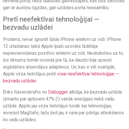
neviena porta, radīs dubultas galvassāpes, kas būs saistītas
gan ar austiņu ligzdas, gan uzlādes porta neesamību.
Pretī neefektīvai tehnoloģijai —
bezvadu uzlādei
Protams, nevar ignorēt šāda iPhone ietekmi uz vidi. IPhone
12 izlaišanas laikā Apple īpaši uzsvēra lādētāja
nepievienošanas pozitīvo ietekmi uz vidi. Neskatoties uz to,
šis lēmums tomēr noveda pie tā, ka daudzi bija spiesti
iegādāties atsevišķus adapterus. Un, kas ir vēl svarīgāk,
Apple virza lietotājus pretī
visai neefektīvai tehnoloģijai —
bezvadu uzlādei
.
Ēriks Ravenskrafts no
Debugger
atklāja, ka bezvadu uzlāde
izmanto par aptuveni 47% (!) vairāk enerģijas nekā vadu
uzlāde. Apple jau virza lietotājus tuvāk šai tehnoloģijai,
ieviešot MagSafe, taču šeit jau ir runa par pilnīgu atteikšanos
no vadu uzlādes.