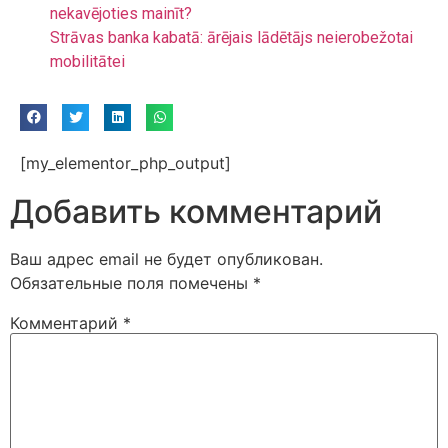
nekavējoties mainīt?
Strāvas banka kabatā: ārējais lādētājs neierobežotai
mobilitātei
[my_elementor_php_output]
Добавить комментарий
Ваш адрес email не будет опубликован.
Обязательные поля помечены
*
Комментарий
*