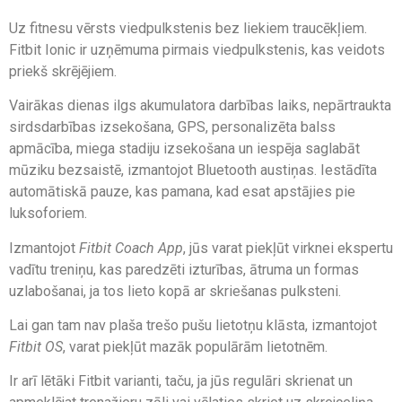
Uz fitnesu vērsts viedpulkstenis bez liekiem traucēkļiem.
Fitbit Ionic ir uzņēmuma pirmais viedpulkstenis, kas veidots
priekš skrējējiem.
Vairākas dienas ilgs akumulatora darbības laiks, nepārtraukta
sirdsdarbības izsekošana, GPS, personalizēta balss
apmācība, miega stadiju izsekošana un iespēja saglabāt
mūziku bezsaistē, izmantojot Bluetooth austiņas. Iestādīta
automātiskā pauze, kas pamana, kad esat apstājies pie
luksoforiem.
Izmantojot
Fitbit Coach App
, jūs varat piekļūt virknei ekspertu
vadītu treniņu, kas paredzēti izturības, ātruma un formas
uzlabošanai, ja tos lieto kopā ar skriešanas pulksteni.
Lai gan tam nav plaša trešo pušu lietotņu klāsta, izmantojot
Fitbit OS
, varat piekļūt mazāk populārām lietotnēm.
Ir arī lētāki Fitbit varianti, taču, ja jūs regulāri skrienat un