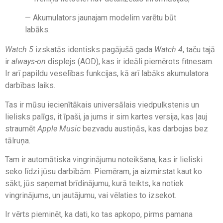
— Akumulators jaunajam modelim varētu būt
labāks.
Watch 5
izskatās identisks pagājušā gada
Watch 4
, taču tajā
ir
always-on
displejs (AOD), kas ir ideāli piemērots fitnesam.
Ir arī papildu veselības funkcijas, kā arī labāks akumulatora
darbības laiks.
Tas ir mūsu iecienītākais universālais viedpulkstenis un
lielisks palīgs, it īpaši, ja jums ir sim kartes versija, kas ļauj
straumēt
Apple Music
bezvadu austiņās, kas darbojas bez
tālruņa.
Tam ir automātiska vingrinājumu noteikšana, kas ir lieliski
seko līdzi jūsu darbībām. Piemēram, ja aizmirstat kaut ko
sākt, jūs saņemat brīdinājumu, kurā teikts, ka notiek
vingrinājums, un jautājumu, vai vēlaties to izsekot.
Ir vērts pieminēt, ka dati, ko tas apkopo, pirms pamana