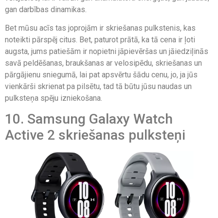
gan darbības dinamikas.
Bet mūsu acīs tas joprojām ir skriešanas pulkstenis, kas
noteikti pārspēj citus. Bet, paturot prātā, ka tā cena ir ļoti
augsta, jums patiešām ir nopietni jāpievēršas un jāiedziļinās
savā peldēšanas, braukšanas ar velosipēdu, skriešanas un
pārgājienu sniegumā, lai pat apsvērtu šādu cenu, jo, ja jūs
vienkārši skrienat pa pilsētu, tad tā būtu jūsu naudas un
pulksteņa spēju izniekošana.
10. Samsung Galaxy Watch
Active 2 skriešanas pulksteņi