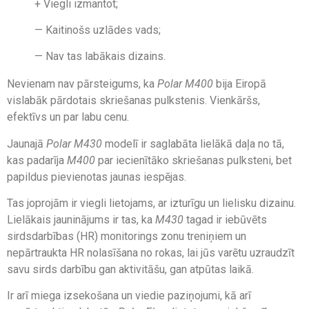
+ Viegli izmantot;
— Kaitinošs uzlādes vads;
— Nav tas labākais dizains.
Nevienam nav pārsteigums, ka
Polar M400
bija Eiropā
vislabāk pārdotais skriešanas pulkstenis. Vienkāršs,
efektīvs un par labu cenu.
Jaunajā
Polar M430
modelī ir saglabāta lielākā daļa no tā,
kas padarīja
M400
par iecienītāko skriešanas pulksteni, bet
papildus pievienotas jaunas iespējas.
Tas joprojām ir viegli lietojams, ar izturīgu un lielisku dizainu.
Lielākais jauninājums ir tas, ka
M430
tagad ir iebūvēts
sirdsdarbības (HR) monitorings zonu treniņiem un
nepārtraukta HR nolasīšana no rokas, lai jūs varētu uzraudzīt
savu sirds darbību gan aktivitāšu, gan atpūtas laikā.
Ir arī miega izsekošana un viedie paziņojumi, kā arī