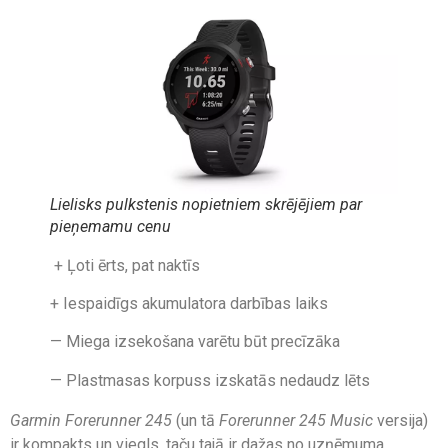
Lielisks pulkstenis nopietniem skrējējiem par
pieņemamu cenu
+ Ļoti ērts, pat naktīs
+ Iespaidīgs akumulatora darbības laiks
— Miega izsekošana varētu būt precīzāka
— Plastmasas korpuss izskatās nedaudz lēts
Garmin Forerunner 245
(un tā
Forerunner 245 Music
versija)
ir kompakts un viegls, taču tajā ir dažas no uzņēmuma