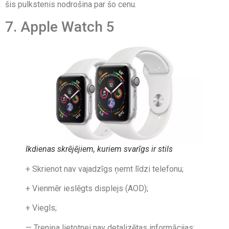
šis pulkstenis nodrošina par šo cenu.
7. Apple Watch 5
Ikdienas skrējējiem, kuriem svarīgs ir stils
+ Skrienot nav vajadzīgs ņemt līdzi telefonu;
+ Vienmēr ieslēgts displejs (AOD);
+ Viegls;
— Treniņa lietotnei nav detalizētas informācijas;