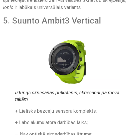
apmeklējat trenažieru zāli vai vēlaties skriet uz skrejceliņa,
Ionic
ir labākais universālais variants.
5. Suunto Ambit3 Vertical
Izturīgs skriešanas pulkstenis, skriešanai pa meža
takām
+ Lielisks bezceļu sensoru komplekts;
+ Labs akumulatora darbības laiks;
— Nav optiskā sirdsdarbības ātruma;