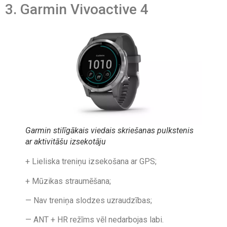
3. Garmin Vivoactive 4
Garmin stilīgākais viedais skriešanas pulkstenis
ar aktivitāšu izsekotāju
+ Lieliska treniņu izsekošana ar GPS;
+ Mūzikas straumēšana;
— Nav treniņa slodzes uzraudzības;
— ANT + HR režīms vēl nedarbojas labi.