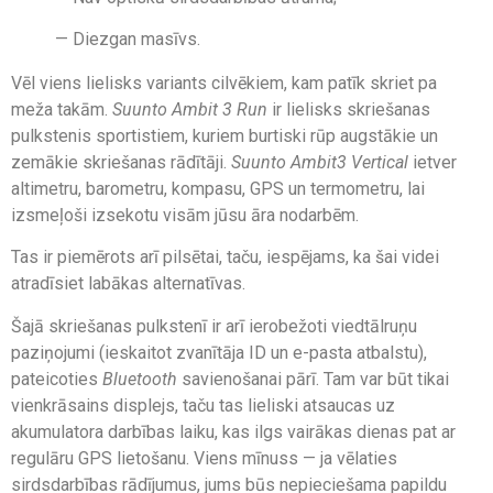
— Diezgan masīvs.
Vēl viens lielisks variants cilvēkiem, kam patīk skriet pa
meža takām.
Suunto Ambit 3 Run
ir lielisks skriešanas
pulkstenis sportistiem, kuriem burtiski rūp augstākie un
zemākie skriešanas rādītāji.
Suunto Ambit3 Vertical
ietver
altimetru, barometru, kompasu, GPS un termometru, lai
izsmeļoši izsekotu visām jūsu āra nodarbēm.
Tas ir piemērots arī pilsētai, taču, iespējams, ka šai videi
atradīsiet labākas alternatīvas.
Šajā skriešanas pulkstenī ir arī ierobežoti viedtālruņu
paziņojumi (ieskaitot zvanītāja ID un e-pasta atbalstu),
pateicoties
Bluetooth
savienošanai pārī. Tam var būt tikai
vienkrāsains displejs, taču tas lieliski atsaucas uz
akumulatora darbības laiku, kas ilgs vairākas dienas pat ar
regulāru GPS lietošanu. Viens mīnuss — ja vēlaties
sirdsdarbības rādījumus, jums būs nepieciešama papildu