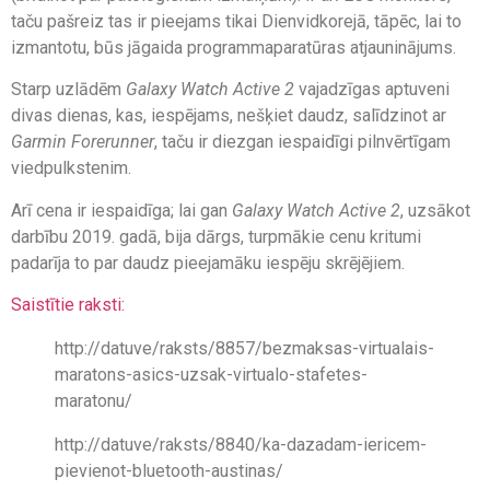
taču pašreiz tas ir pieejams tikai Dienvidkorejā, tāpēc, lai to
izmantotu, būs jāgaida programmaparatūras atjauninājums.
Starp uzlādēm
Galaxy Watch Active 2
vajadzīgas aptuveni
divas dienas, kas, iespējams, nešķiet daudz, salīdzinot ar
Garmin Forerunner
, taču ir diezgan iespaidīgi pilnvērtīgam
viedpulkstenim.
Arī cena ir iespaidīga; lai gan
Galaxy Watch Active 2
, uzsākot
darbību 2019. gadā, bija dārgs, turpmākie cenu kritumi
padarīja to par daudz pieejamāku iespēju skrējējiem.
Saistītie raksti:
http://datuve/raksts/8857/bezmaksas-virtualais-
maratons-asics-uzsak-virtualo-stafetes-
maratonu/
http://datuve/raksts/8840/ka-dazadam-iericem-
pievienot-bluetooth-austinas/