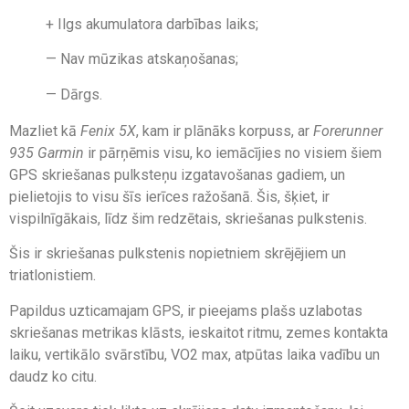
+ Ilgs akumulatora darbības laiks;
— Nav mūzikas atskaņošanas;
— Dārgs.
Mazliet kā
Fenix ​​5X
, kam ir plānāks korpuss, ar
Forerunner
935 Garmin
ir pārņēmis visu, ko iemācījies no visiem šiem
GPS skriešanas pulksteņu izgatavošanas gadiem, un
pielietojis to visu šīs ierīces ražošanā. Šis, šķiet, ir
vispilnīgākais, līdz šim redzētais, skriešanas pulkstenis.
Šis ir skriešanas pulkstenis nopietniem skrējējiem un
triatlonistiem.
Papildus uzticamajam GPS, ir pieejams plašs uzlabotas
skriešanas metrikas klāsts, ieskaitot ritmu, zemes kontakta
laiku, vertikālo svārstību, VO2 max, atpūtas laika vadību un
daudz ko citu.