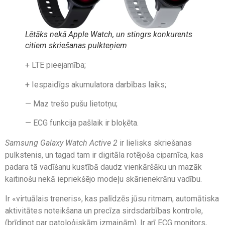
Lētāks nekā
Apple Watch
, un stingrs konkurents
citiem skriešanas pulkteņiem
+ LTE pieejamība;
+ Iespaidīgs akumulatora darbības laiks;
— Maz trešo pušu lietotņu;
— ECG funkcija pašlaik ir bloķēta.
Samsung Galaxy Watch Active 2
ir lielisks skriešanas
pulkstenis, un tagad tam ir digitāla rotējoša ciparnīca, kas
padara tā vadīšanu kustībā daudz vienkāršāku un mazāk
kaitinošu nekā iepriekšējo modeļu skārienekrānu vadību.
Ir «virtuālais treneris», kas palīdzēs jūsu ritmam, automātiska
aktivitātes noteikšana un precīza sirdsdarbības kontrole,
(brīdinot par patoloģiskām izmaiņām). Ir arī ECG monitors,