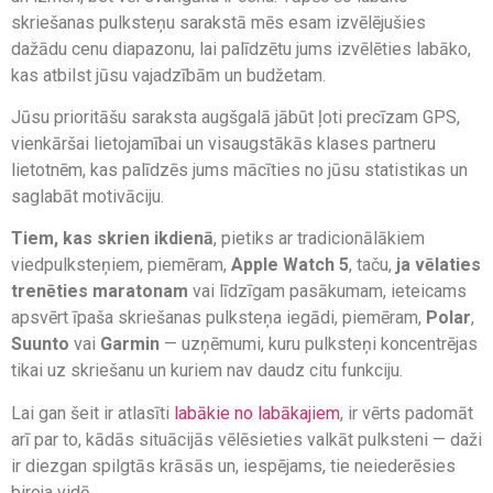
skriešanas pulksteņu sarakstā mēs esam izvēlējušies
dažādu cenu diapazonu, lai palīdzētu jums izvēlēties labāko,
kas atbilst jūsu vajadzībām un budžetam.
Jūsu prioritāšu saraksta augšgalā jābūt ļoti precīzam GPS,
vienkāršai lietojamībai un visaugstākās klases partneru
lietotnēm, kas palīdzēs jums mācīties no jūsu statistikas un
saglabāt motivāciju.
Tiem, kas skrien ikdienā
, pietiks ar tradicionālākiem
viedpulksteņiem, piemēram,
Apple Watch 5
, taču,
ja vēlaties
trenēties maratonam
vai līdzīgam pasākumam, ieteicams
apsvērt īpaša skriešanas pulksteņa iegādi, piemēram,
Polar
,
Suunto
vai
Garmin
— uzņēmumi, kuru pulksteņi koncentrējas
tikai uz skriešanu un kuriem nav daudz citu funkciju.
Lai gan šeit ir atlasīti
labākie no labākajiem
, ir vērts padomāt
arī par to, kādās situācijās vēlēsieties valkāt pulksteni — daži
ir diezgan spilgtās krāsās un, iespējams, tie neiederēsies
biroja vidē.