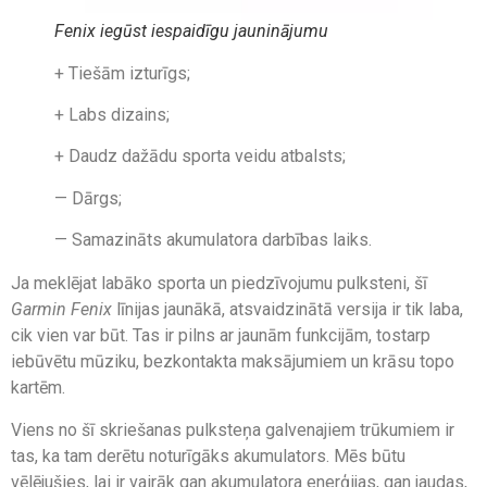
Fenix
iegūst iespaidīgu jauninājumu
+ Tiešām izturīgs;
+ Labs dizains;
+ Daudz dažādu sporta veidu atbalsts;
— Dārgs;
— Samazināts akumulatora darbības laiks.
Ja meklējat labāko sporta un piedzīvojumu pulksteni, šī
Garmin Fenix
līnijas jaunākā, atsvaidzinātā versija ir tik laba,
cik vien var būt. Tas ir pilns ar jaunām funkcijām, tostarp
iebūvētu mūziku, bezkontakta maksājumiem un krāsu topo
kartēm.
Viens no šī skriešanas pulksteņa galvenajiem trūkumiem ir
tas, ka tam derētu noturīgāks akumulators. Mēs būtu
vēlējušies, lai ir vairāk gan akumulatora enerģijas, gan jaudas,