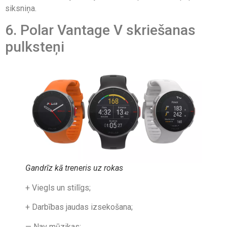
siksniņa.
6. Polar Vantage V skriešanas
pulksteņi
Gandrīz kā treneris uz rokas
+ Viegls un stilīgs;
+ Darbības jaudas izsekošana;
— Nav mūzikas;