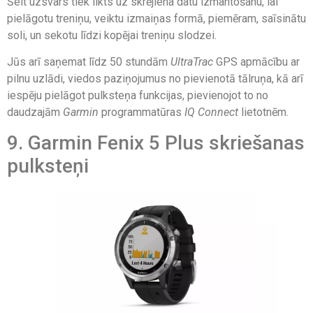
Šeit uzsvars tiek likts uz skrējiena datu izmantošanu, lai
pielāgotu treniņu, veiktu izmaiņas formā, piemēram, saīsinātu
soli, un sekotu līdzi kopējai treniņu slodzei.
Jūs arī saņemat līdz 50 stundām
UltraTrac
GPS apmācību ar
pilnu uzlādi, viedos paziņojumus no pievienotā tālruņa, kā arī
iespēju pielāgot pulksteņa funkcijas, pievienojot to no
daudzajām
Garmin
programmatūras
IQ Connect
lietotnēm.
9. Garmin Fenix 5 Plus skriešanas
pulksteņi