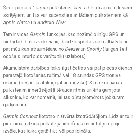
Šis ir pirmais
Garmin
pulkstenis, kas radīts dizainu mīlošiem
skrējējiem, un tas var sacensties ar tādiem pulksteņiem kā
Apple Watch
un
Android Wear
.
Tam ir visas
Garmin
funkcijas, kas nozīmē pilnīgu GPS un
sirdsdarbības izsekošanu, daudzu sporta veidu atbalstu un
pat mūzikas straumēšanu no
Deezer
un
Spotify
(lai gan šeit
esošais interfeiss varētu tikt uzlabots).
Akumulatora darbības laiks ilgst četras vai pat piecas dienas
parastajā lietošanas režīmā vai 18 stundas GPS treniņa
režīmā (sešas, ja atskaņojat arī mūziku). Šim skriešanas
pulkstenim ir nerūsējošā tērauda rāmis un ērta gumijota
siksniņa, ko var nomainīt, lai tas būtu piemērots jebkuram
gadījumam.
Garmin Connect
lietotne ir atvērta izstrādātājiem. Līdz ar to ir
pieejama milzīga pulksteņa interfeisa un lietotņu opciju
izvēle, kas laika gaitā tiks vēl papildināta.