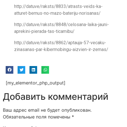
http://datuve/raksts/8833/atrasts-veids-ka-
atturet-bernus-no-mazo-bateriju-norisanas/
http://datuve/raksts/8848/celosana-laika-jauni-
aprekini-pierada-tas-ticamibu/
http://datuve/raksts/8862/aptauja-57-vecaku-
zinasanas-par-kibermobingu-aizvien-ir-zemas/
[my_elementor_php_output]
Добавить комментарий
Ваш адрес email не будет опубликован.
Обязательные поля помечены
*