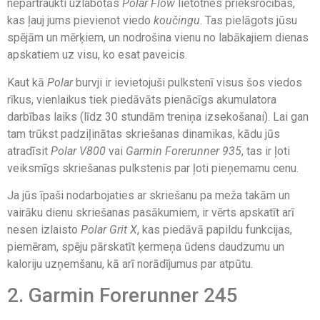
nepārtraukti uzlabotās
Polar Flow
lietotnes priekšrocības,
kas ļauj jums pievienot viedo
koučingu
. Tas pielāgots jūsu
spējām un mērķiem, un nodrošina vienu no labākajiem dienas
apskatiem uz visu, ko esat paveicis.
Kaut kā
Polar
burvji ir ievietojuši pulkstenī visus šos viedos
rīkus, vienlaikus tiek piedāvāts pienācīgs akumulatora
darbības laiks (līdz 30 stundām treniņa izsekošanai). Lai gan
tam trūkst padziļinātas skriešanas dinamikas, kādu jūs
atradīsit
Polar V800
vai
Garmin Forerunner 935
, tas ir ļoti
veiksmīgs skriešanas pulkstenis par ļoti pieņemamu cenu.
Ja jūs īpaši nodarbojaties ar skriešanu pa meža takām un
vairāku dienu skriešanas pasākumiem, ir vērts apskatīt arī
nesen izlaisto
Polar Grit X
, kas piedāvā papildu funkcijas,
piemēram, spēju pārskatīt ķermeņa ūdens daudzumu un
kaloriju uzņemšanu, kā arī norādījumus par atpūtu.
2. Garmin Forerunner 245