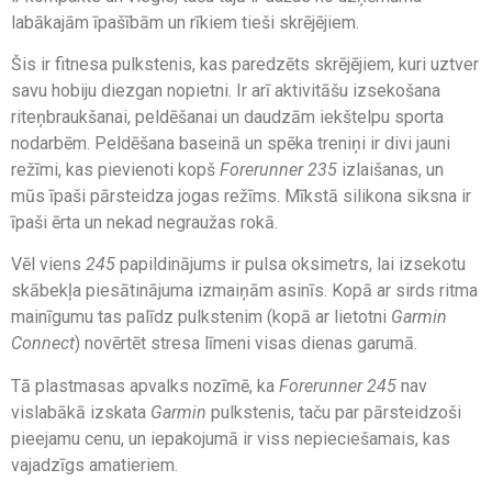
labākajām īpašībām un rīkiem tieši skrējējiem.
Šis ir fitnesa pulkstenis, kas paredzēts skrējējiem, kuri uztver
savu hobiju diezgan nopietni. Ir arī aktivitāšu izsekošana
riteņbraukšanai, peldēšanai un daudzām iekštelpu sporta
nodarbēm. Peldēšana baseinā un spēka treniņi ir divi jauni
režīmi, kas pievienoti kopš
Forerunner 235
izlaišanas, un
mūs īpaši pārsteidza jogas režīms. Mīkstā silikona siksna ir
īpaši ērta un nekad negraužas rokā.
Vēl viens
245
papildinājums ir pulsa oksimetrs, lai izsekotu
skābekļa piesātinājuma izmaiņām asinīs. Kopā ar sirds ritma
mainīgumu tas palīdz pulkstenim (kopā ar lietotni
Garmin
Connect
) novērtēt stresa līmeni visas dienas garumā.
Tā plastmasas apvalks nozīmē, ka
Forerunner 245
nav
vislabākā izskata
Garmin
pulkstenis, taču par pārsteidzoši
pieejamu cenu, un iepakojumā ir viss nepieciešamais, kas
vajadzīgs amatieriem.