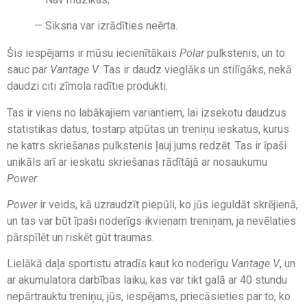
— Siksna var izrādīties neērta.
Šis iespējams ir mūsu iecienītākais
Polar
pulkstenis, un to
sauc par
Vantage V
. Tas ir daudz vieglāks un stilīgāks, nekā
daudzi citi zīmola radītie produkti.
Tas ir viens no labākajiem variantiem, lai izsekotu daudzus
statistikas datus, tostarp atpūtas un treniņu ieskatus, kurus
ne katrs skriešanas pulkstenis ļauj jums redzēt. Tas ir īpaši
unikāls arī ar ieskatu skriešanas rādītājā ar nosaukumu
Power
.
Power
ir veids, kā uzraudzīt piepūli, ko jūs ieguldāt skrējienā,
un tas var būt īpaši noderīgs ikvienam treniņam, ja nevēlaties
pārspīlēt un riskēt gūt traumas.
Lielākā daļa sportistu atradīs kaut ko noderīgu
Vantage V
, un
ar akumulatora darbības laiku, kas var tikt galā ar 40 stundu
nepārtrauktu treniņu, jūs, iespējams, priecāsieties par to, ko