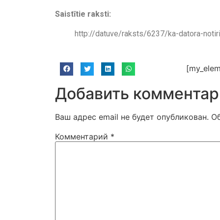
Saistītie raksti:
http://datuve/raksts/6237/ka-datora-noti
[my_elem
Добавить комментар
Ваш адрес email не будет опубликован.
О
Комментарий
*