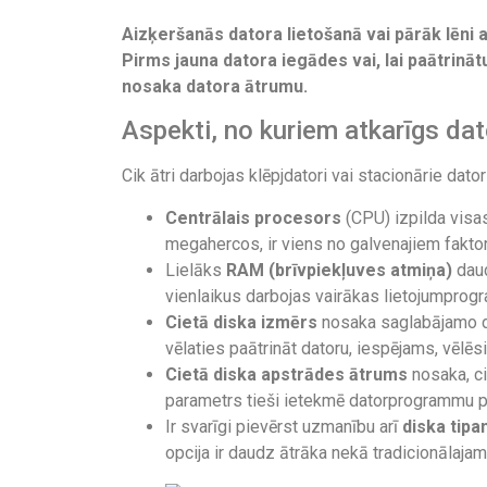
Aizķeršanās datora lietošanā vai pārāk lēni
Pirms jauna datora iegādes vai, lai paātrinātu
nosaka datora ātrumu.
Aspekti, no kuriem atkarīgs da
Cik ātri darbojas klēpjdatori vai stacionārie dator
Centrālais procesors
(CPU) izpilda visas
megahercos, ir viens no galvenajiem faktor
Lielāks
RAM (brīvpiekļuves atmiņa)
daud
vienlaikus darbojas vairākas lietojumpro
Cietā diska izmērs
nosaka saglabājamo dat
vēlaties paātrināt datoru, iespējams, vēlē
Cietā diska apstrādes ātrums
nosaka, ci
parametrs tieši ietekmē datorprogrammu pa
Ir svarīgi pievērst uzmanību arī
diska tip
opcija ir daudz ātrāka nekā tradicionālaja