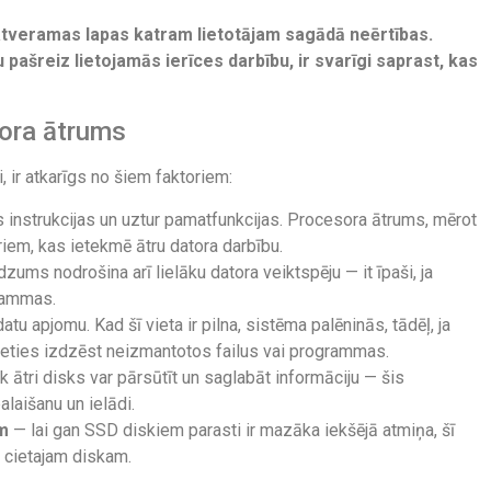
 atveramas lapas katram lietotājam sagādā neērtības.
 pašreiz lietojamās ierīces darbību, ir svarīgi saprast, kas
tora ātrums
i, ir atkarīgs no šiem faktoriem:
 instrukcijas un uztur pamatfunkcijas. Procesora ātrums, mērot
iem, kas ietekmē ātru datora darbību.
zums nodrošina arī lielāku datora veiktspēju — it īpaši, ja
grammas.
u apjomu. Kad šī vieta ir pilna, sistēma palēninās, tādēļ, ja
sieties izdzēst neizmantotos failus vai programmas.
k ātri disks var pārsūtīt un saglabāt informāciju — šis
laišanu un ielādi.
am
— lai gan SSD diskiem parasti ir mazāka iekšējā atmiņa, šī
m cietajam diskam.