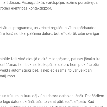
tri izlādēsies. Visaugstākās veiktspējas režīmu portatīvajos
trodas elektrības kontaktligzda.
m
retvīrusu programma, un veiciet regulāras vīrusu pārbaudes.
 fonā ne tikai palēnina datoru, bet arī uzbrūk citai svarīgai
aisītie faili visā cietajā diskā — iespējams, pat nav jāsaka, ka
ntēšanas faili tiek salikti kopā, lai dators tiem piekļūtu pēc
veikts automātiski, bet, ja nepieciešams, to var veikt arī
statījumos.
 un trūkumus, kuru dēļ Jūsu dators darbojas lēnāk. Par šādiem
 logu datora ekrānā, taču to varat pārbaudīt arī pats. Kad