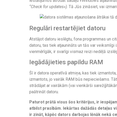
iestatījumos atrodat sadaļu «Windows atjauninā
“Check for updates»)
. Tā Jūs zināsiet, vai izman
Regulāri restartējiet datoru
Atstājot datoru ieslēgtu, fona programmas un ci
datoru, tas tiek atjaunināts un tās var veiksmīgi
vienmērīgāk, ir svarīgi vismaz reizi nedēļā izslēg
Iegādājieties papildu RAM
Šī ir datora operatīvā atmiņa, kas tiek izmantot
izmantots, jo vairāk RAM būs nepieciešams. Tātad
strādājat ar vairākām (vai vienkārši sarežģītā
paātrināt datoru.
Paturot prātā visus šos kritērijus, ir iespējam
atbilst prasībām. Iekārtas dažādās detaļas v
ir zināt, kāpēc dators darbojas lēnāk nekā ce