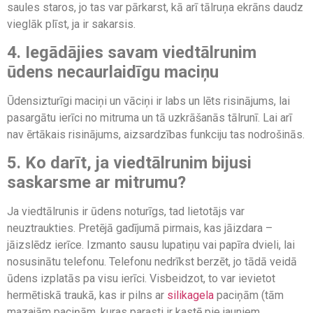
saules staros, jo tas var pārkarst, kā arī tālruņa ekrāns daudz
vieglāk plīst, ja ir sakarsis.
4. Iegādājies savam viedtālrunim
ūdens necaurlaidīgu maciņu
Ūdensizturīgi maciņi un vāciņi ir labs un lēts risinājums, lai
pasargātu ierīci no mitruma un tā uzkrāšanās tālrunī. Lai arī
nav ērtākais risinājums, aizsardzības funkciju tas nodrošinās.
5. Ko darīt, ja viedtālrunim bijusi
saskarsme ar mitrumu?
Ja viedtālrunis ir ūdens noturīgs, tad lietotājs var
neuztraukties. Pretējā gadījumā pirmais, kas jāizdara –
jāizslēdz ierīce. Izmanto sausu lupatiņu vai papīra dvieli, lai
nosusinātu telefonu. Telefonu nedrīkst berzēt, jo tādā veidā
ūdens izplatās pa visu ierīci. Visbeidzot, to var ievietot
hermētiskā traukā, kas ir pilns ar
silikagela
paciņām (tām
mazajām paciņām, kuras parasti ir kastē pie jauniem