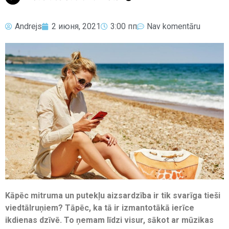
Andrejs
2 июня, 2021
3:00 пп
Nav komentāru
Kāpēc mitruma un putekļu aizsardzība ir tik svarīga tieši
viedtālruņiem? Tāpēc, ka tā ir izmantotākā ierīce
ikdienas dzīvē. To ņemam līdzi visur, sākot ar mūzikas