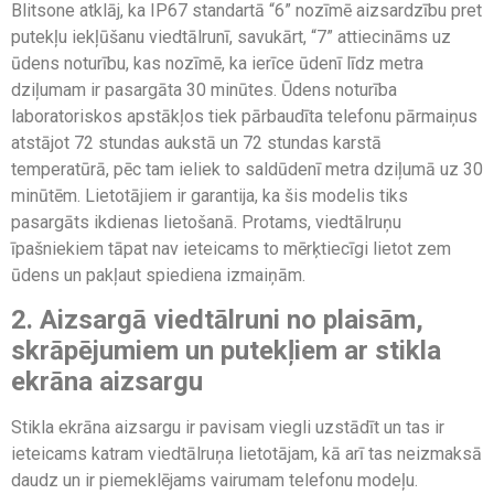
Blitsone atklāj, ka IP67 standartā “6” nozīmē aizsardzību pret
putekļu iekļūšanu viedtālrunī, savukārt, “7” attiecināms uz
ūdens noturību, kas nozīmē, ka ierīce ūdenī līdz metra
dziļumam ir pasargāta 30 minūtes. Ūdens noturība
laboratoriskos apstākļos tiek pārbaudīta telefonu pārmaiņus
atstājot 72 stundas aukstā un 72 stundas karstā
temperatūrā, pēc tam ieliek to saldūdenī metra dziļumā uz 30
minūtēm. Lietotājiem ir garantija, ka šis modelis tiks
pasargāts ikdienas lietošanā. Protams, viedtālruņu
īpašniekiem tāpat nav ieteicams to mērķtiecīgi lietot zem
ūdens un pakļaut spiediena izmaiņām.
2. Aizsargā viedtālruni no plaisām,
skrāpējumiem un putekļiem ar stikla
ekrāna aizsargu
Stikla ekrāna aizsargu ir pavisam viegli uzstādīt un tas ir
ieteicams katram viedtālruņa lietotājam, kā arī tas neizmaksā
daudz un ir piemeklējams vairumam telefonu modeļu.