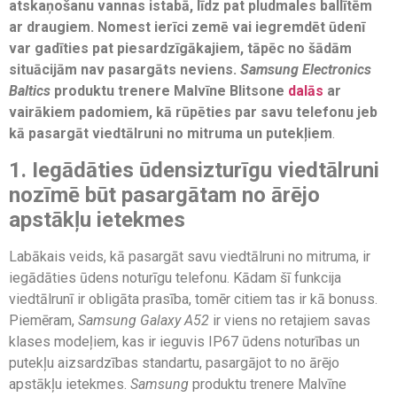
atskaņošanu vannas istabā, līdz pat pludmales ballītēm
ar draugiem. Nomest ierīci zemē vai iegremdēt ūdenī
var gadīties pat piesardzīgākajiem, tāpēc no šādām
situācijām nav pasargāts neviens.
Samsung Electronics
Baltics
produktu trenere Malvīne Blitsone
dalās
ar
vairākiem padomiem, kā rūpēties par savu telefonu jeb
kā pasargāt viedtālruni no mitruma un putekļiem
.
1. Iegādāties ūdensizturīgu viedtālruni
nozīmē būt pasargātam no ārējo
apstākļu ietekmes
Labākais veids, kā pasargāt savu viedtālruni no mitruma, ir
iegādāties ūdens noturīgu telefonu. Kādam šī funkcija
viedtālrunī ir obligāta prasība, tomēr citiem tas ir kā bonuss.
Piemēram,
Samsung Galaxy A52
ir viens no retajiem savas
klases modeļiem, kas ir ieguvis IP67 ūdens noturības un
putekļu aizsardzības standartu, pasargājot to no ārējo
apstākļu ietekmes.
Samsung
produktu trenere Malvīne