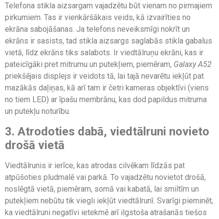
Telefona stikla aizsargam vajadzētu būt vienam no pirmajiem
pirkumiem. Tas ir vienkāršākais veids, kā izvairīties no
ekrāna sabojāšanas. Ja telefons neveiksmīgi nokrīt un
ekrāns ir sasists, tad stikla aizsargs saglabās stikla gabalus
vietā, līdz ekrāns tiks salabots. Ir viedtālruņu ekrāni, kas ir
pateicīgāki pret mitrumu un putekļiem, piemēram,
Galaxy A52
priekšējais displejs ir veidots tā, lai tajā nevarētu iekļūt pat
mazākās daļiņas, kā arī tam ir četri kameras objektīvi (viens
no tiem LED) ar īpašu membrānu, kas dod papildus mitruma
un putekļu noturību.
3. Atrodoties dabā, viedtālruni novieto
drošā vietā
Viedtālrunis ir ierīce, kas atrodas cilvēkam līdzās pat
atpūšoties pludmalē vai parkā. To vajadzētu novietot drošā,
noslēgtā vietā, piemēram, somā vai kabatā, lai smiltīm un
putekļiem nebūtu tik viegli iekļūt viedtālrunī. Svarīgi pieminēt,
ka viedtālruni negatīvi ietekmē arī ilgstoša atrašanās tiešos