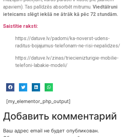
apaviem). Tas palīdzēs absorbēt mitrumu.
Viedtālruni
ieteicams slēgt iekšā ne ātrāk kā pēc 72 stundām.
Saistītie raksti:
https://datuve.lv/padomi/ka-noverst-udens-
raditus-bojajumus-telefonam-ne-risi-nepalidzes/
https://datuve.lv/zinas/triecienizturigie-mobilie-
telefoni-labakie-modeli/
[my_elementor_php_output]
Добавить комментарий
Ваш адрес email не будет опубликован.