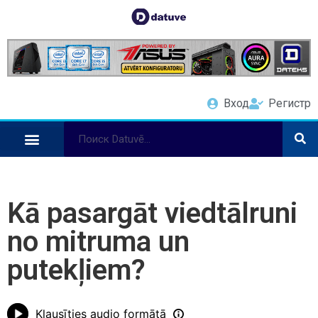
Вход
Регистр
Kā pasargāt viedtālruni
no mitruma un
putekļiem?
Klausīties audio formātā